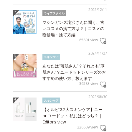
2025/12/11
ライフスタイル
マシンガンズ滝沢さんに聞く、古
いコスメの捨て方は？｜コスメの
断捨離・捨て方編
65891 view
2024/11/27
スキンケア
あなたは“薄肌さん”？それとも“厚
肌さん”？ユードットシリーズのお
すすめの使い方、教えます！
36583 view
2023/08/30
スキンケア
【オルビス2大スキンケア】ユー
or ユードット 私にはどっち？｜
Editor’s view
226609 view