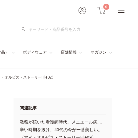
0
検
索
食品）
ボディウェア
店舗情報
マガジン
オルビス・ストーリーFile02〉
関連記事
激務が続いた看護師時代、メニエール病…。
辛い時期を抜け、40代の今が一番美しい。
〈マイ・オルビス・ストーリーFile09〉