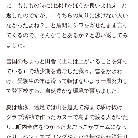
に、もしもの時には泳げたほうが良いよねえ…と
返したのですが、「うちらの周りに泳げない人い
なかったよね？」と眉間にシワを寄せたまま言っ
てくるので、そんなことあるか？と思い返してみ
ました。
雪国のちょっと田舎（上には上がいることを知っ
ている）で幼少期を過ごした我々。雪をかきわ
け、受験生の年は滑って転ばないよう一層努力し
て登下校する、自然豊かな環境で育ちました。
夏は遠泳、遠足では山を越えて海まで駆け抜け、
クラブ活動で作ったカヌーで島まで渡る人がいた
り…町内全体をつかった鬼ごっこがブームになっ
たり、ハンドスプリングやらバク転やらが流行り