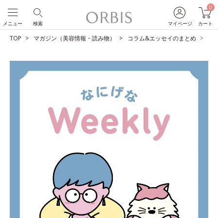
0
メニュー
検索
マイページ
カート
TOP
マガジン（美容情報・読み物）
コラム&エッセイのまとめ
雪