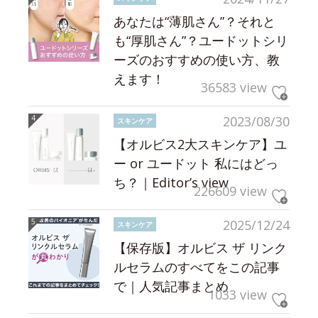
あなたは“薄肌さん”？それと
も“厚肌さん”？ユードットシリ
ーズのおすすめの使い方、教
えます！
36583 view
2023/08/30
スキンケア
【オルビス2大スキンケア】ユ
ー or ユードット 私にはどっ
ち？｜Editor’s view
226609 view
2025/12/24
スキンケア
【保存版】オルビス ザ リンク
ルセラムのすべてをこの記事
で｜人気記事まとめ
1033 view