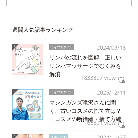
週間人気記事ランキング
2024/03/18
ライフスタイル
リンパの流れを図解！正しい
リンパマッサージでむくみを
解消
1833897 view
2025/12/11
ライフスタイル
マシンガンズ滝沢さんに聞
く、古いコスメの捨て方は？
｜コスメの断捨離・捨て方編
65891 view
2024/11/27
スキンケア