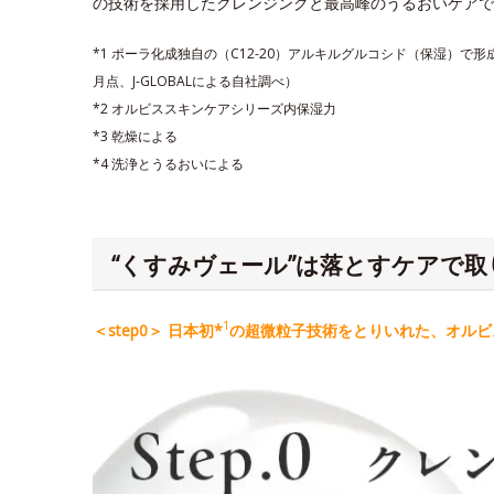
の技術を採用したクレンジングと最高峰のうるおいケアで
*1 ポーラ化成独自の（C12-20）アルキルグルコシド（保湿）で
月点、J-GLOBALによる自社調べ）
*2 オルビススキンケアシリーズ内保湿力
*3 乾燥による
*4 洗浄とうるおいによる
“くすみヴェール”は落とすケアで取
1
＜step0＞ 日本初*
の超微粒子技術をとりいれた、オルビス