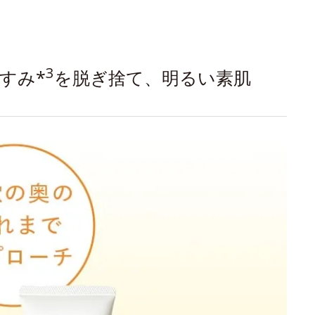
3
すみ*
を脱ぎ捨て、明るい素肌