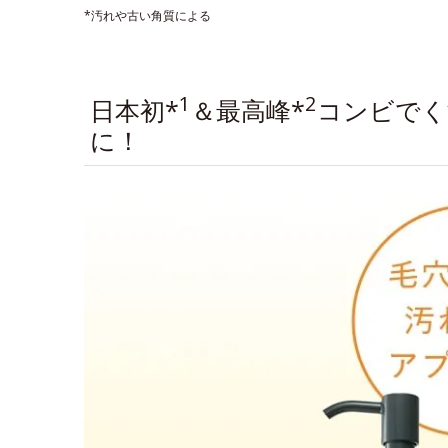
*汚れや古い角質による
1
2
日本初*
＆最高峰*
コンビでく
に！