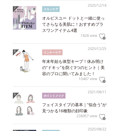
2025/12/18
スキンケア
オルビスユー ドットと一緒に使っ
てさらなる美肌に！おすすめプラ
スワンアイテム4選
1828 view
2025/12/25
インナーケア
年末年始も体型キープ！休み明け
の“ドキッ”を防ぐ3つのヒント｜美
容のプロに聞いてみました！
10467 view
2021/08/11
ポイントメイク
フェイスタイプの基本｜“似合う”が
見つかる16種類の顔印象
238957 view
2025/08/22