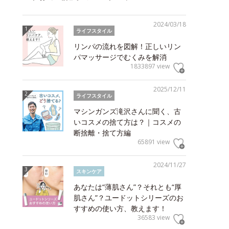
2024/03/18
ライフスタイル
リンパの流れを図解！正しいリン
パマッサージでむくみを解消
1833897 view
2025/12/11
ライフスタイル
マシンガンズ滝沢さんに聞く、古
いコスメの捨て方は？｜コスメの
断捨離・捨て方編
65891 view
2024/11/27
スキンケア
あなたは“薄肌さん”？それとも“厚
肌さん”？ユードットシリーズのお
すすめの使い方、教えます！
36583 view