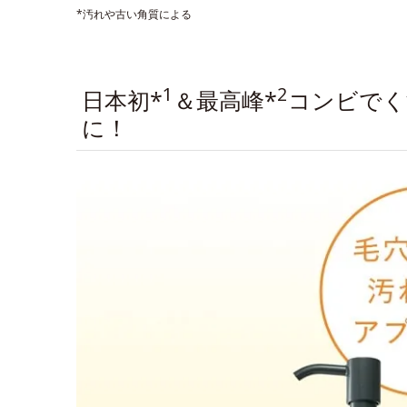
*汚れや古い角質による
1
2
日本初*
＆最高峰*
コンビでく
に！