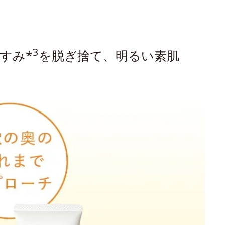
3
すみ*
を脱ぎ捨て、明るい素肌