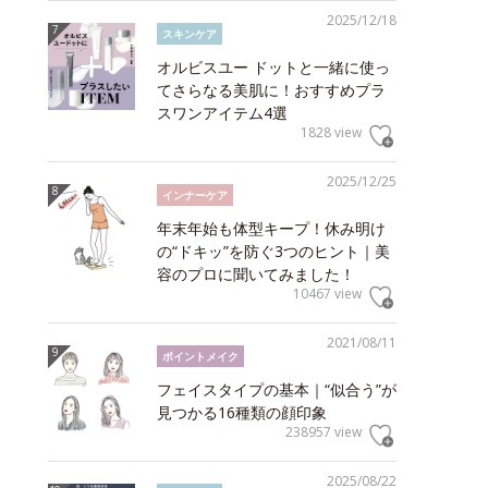
2025/12/18
スキンケア
オルビスユー ドットと一緒に使っ
てさらなる美肌に！おすすめプラ
スワンアイテム4選
1828 view
2025/12/25
インナーケア
年末年始も体型キープ！休み明け
の“ドキッ”を防ぐ3つのヒント｜美
容のプロに聞いてみました！
10467 view
2021/08/11
ポイントメイク
フェイスタイプの基本｜“似合う”が
見つかる16種類の顔印象
238957 view
2025/08/22