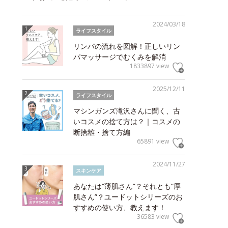
2024/03/18
ライフスタイル
リンパの流れを図解！正しいリン
パマッサージでむくみを解消
1833897 view
2025/12/11
ライフスタイル
マシンガンズ滝沢さんに聞く、古
いコスメの捨て方は？｜コスメの
断捨離・捨て方編
65891 view
2024/11/27
スキンケア
あなたは“薄肌さん”？それとも“厚
肌さん”？ユードットシリーズのお
すすめの使い方、教えます！
36583 view