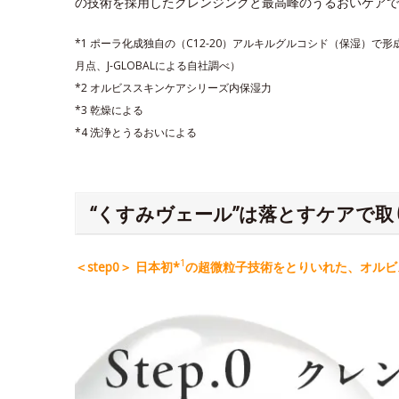
の技術を採用したクレンジングと最高峰のうるおいケアで
*1 ポーラ化成独自の（C12-20）アルキルグルコシド（保湿）で
月点、J-GLOBALによる自社調べ）
*2 オルビススキンケアシリーズ内保湿力
*3 乾燥による
*4 洗浄とうるおいによる
“くすみヴェール”は落とすケアで取
1
＜step0＞ 日本初*
の超微粒子技術をとりいれた、オルビス