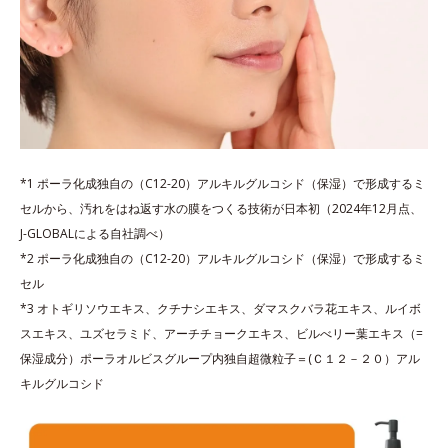
*1 ポーラ化成独自の（C12-20）アルキルグルコシド（保湿）で形成するミ
セルから、汚れをはね返す水の膜をつくる技術が日本初（2024年12月点、
J-GLOBALによる自社調べ）
*2 ポーラ化成独自の（C12-20）アルキルグルコシド（保湿）で形成するミ
セル
*3 オトギリソウエキス、クチナシエキス、ダマスクバラ花エキス、ルイボ
スエキス、ユズセラミド、アーチチョークエキス、ビルべリー葉エキス（=
保湿成分）ポーラオルビスグループ内独自超微粒子＝(Ｃ１２－２０）アル
キルグルコシド