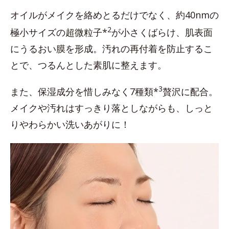
オイルがメイクを絡めとるだけでなく、約40nmの
2
極小サイズの超微粒子*
が小さくばらけ、肌表面
にうるおい膜を形成。汚れの再付着を防止するこ
とで、つるんとした素肌に整えます。
3
また、保湿成分を惜しみなく7種類*
贅沢に配合。
メイクや汚れはすっきり落としながらも、しっと
りやわらかい洗いあがりに！