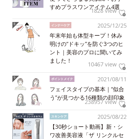
すめプラスワンアイテム4選
1828 view
2025/12/25
インナーケア
年末年始も体型キープ！休み
明けの“ドキッ”を防ぐ3つのヒ
ント｜美容のプロに聞いてみ
ました！
10467 view
2021/08/11
ポイントメイク
フェイスタイプの基本｜“似合
う”が見つかる16種類の顔印象
238957 view
2025/08/22
スキンケア
【30秒ショート動画】新・シ
ワ改善美容液「ザ リンクルセ