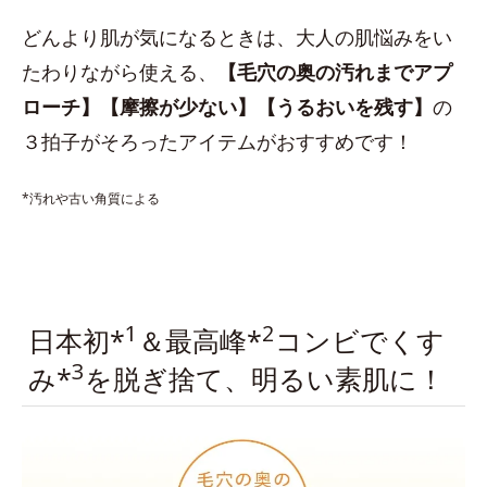
どんより肌が気になるときは、大人の肌悩みをい
たわりながら使える、
【毛穴の奥の汚れまでアプ
ローチ】【摩擦が少ない】【うるおいを残す】
の
３拍子がそろったアイテムがおすすめです！
*汚れや古い角質による
1
2
日本初*
＆最高峰*
コンビでくす
3
み*
を脱ぎ捨て、明るい素肌に！