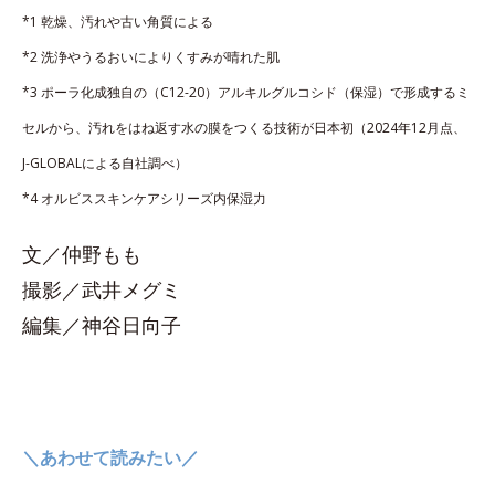
*1 乾燥、汚れや古い角質による
*2 洗浄やうるおいによりくすみが晴れた肌
*3 ポーラ化成独自の（C12-20）アルキルグルコシド（保湿）で形成するミ
セルから、汚れをはね返す水の膜をつくる技術が日本初（2024年12月点、
J-GLOBALによる自社調べ）
*4 オルビススキンケアシリーズ内保湿力
文／仲野もも
撮影／武井メグミ
編集／神谷日向子
＼あわせて読みたい／