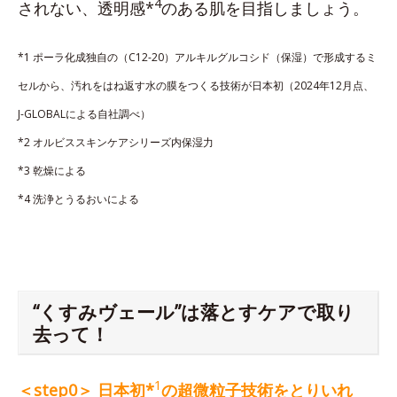
4
されない、透明感*
のある肌を目指しましょう。
*1 ポーラ化成独自の（C12-20）アルキルグルコシド（保湿）で形成するミ
セルから、汚れをはね返す水の膜をつくる技術が日本初（2024年12月点、
J-GLOBALによる自社調べ）
*2 オルビススキンケアシリーズ内保湿力
*3 乾燥による
*4 洗浄とうるおいによる
“くすみヴェール”は落とすケアで取り
去って！
1
＜step0＞ 日本初*
の超微粒子技術をとりいれ