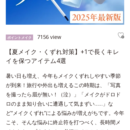
7156 view
ポイントメイク
【夏メイク・くずれ対策】+1で長くキレ
イを保つアイテム4選
暑い日も増え、今年もメイクくずれしやすい季節
が到来！旅行や外出も増えるこの時期は、「写真
を撮ったら眉が無い！（泣）」「メイクがドロド
ロのまま知り合いに遭遇して気まずい……」な
ど“メイクくずれ”による悩みが増えがちです。今年
こそ、そんな悩みに終止符を打つべく、長時間メ