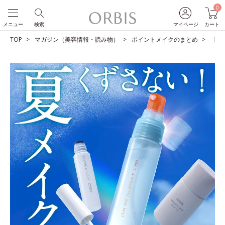
0
メニュー
検索
マイページ
カート
TOP
マガジン（美容情報・読み物）
ポイントメイクのまとめ
【夏