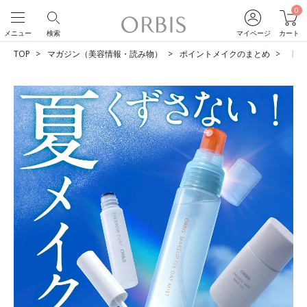
0
メニュー
検索
マイページ
カート
TOP
マガジン（美容情報・読み物）
ポイントメイクのまとめ
【夏