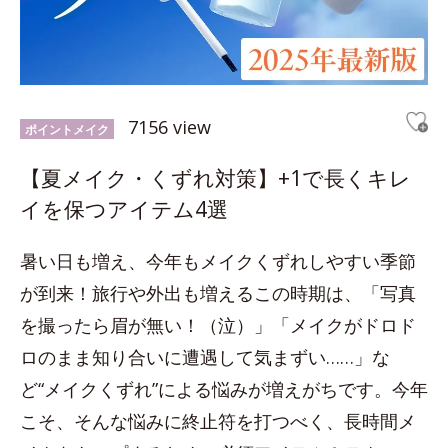
7156 view
ポイントメイク
【夏メイク・くずれ対策】+1で長くキレ
イを保つアイテム4選
暑い日も増え、今年もメイクくずれしやすい季節
が到来！旅行や外出も増えるこの時期は、「写真
を撮ったら眉が無い！（泣）」「メイクがドロド
ロのまま知り合いに遭遇して気まずい……」な
ど“メイクくずれ”による悩みが増えがちです。今年
こそ、そんな悩みに終止符を打つべく、長時間メ