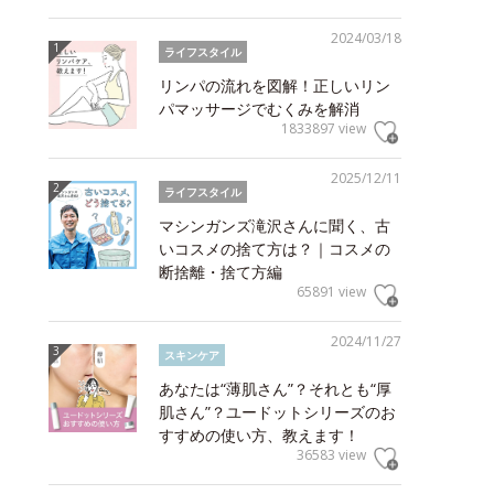
2024/03/18
ライフスタイル
リンパの流れを図解！正しいリン
パマッサージでむくみを解消
1833897 view
2025/12/11
ライフスタイル
マシンガンズ滝沢さんに聞く、古
いコスメの捨て方は？｜コスメの
断捨離・捨て方編
65891 view
2024/11/27
スキンケア
あなたは“薄肌さん”？それとも“厚
肌さん”？ユードットシリーズのお
すすめの使い方、教えます！
36583 view