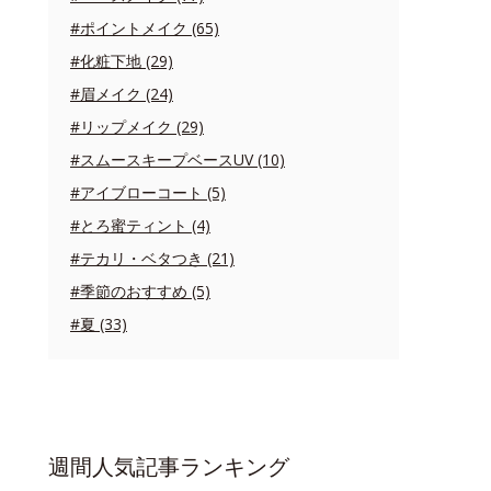
#ポイントメイク (65)
#化粧下地 (29)
#眉メイク (24)
#リップメイク (29)
#スムースキープベースUV (10)
#アイブローコート (5)
#とろ蜜ティント (4)
#テカリ・ベタつき (21)
#季節のおすすめ (5)
#夏 (33)
週間人気記事ランキング