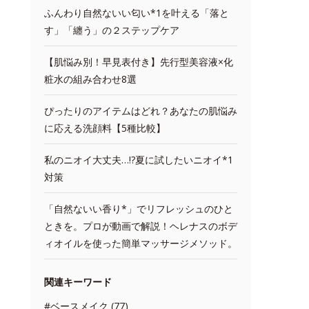
ふんわり自然ないい匂い*1を叶える「落と
す」「纏う」の２ステップケア
【肌悩み別！早見表付き】先行型美容液×化
粧水の組み合わせ8選
ぴったりのアイテムはどれ？あなたの肌悩み
に応える洗顔料【5種比較】
私のニオイ大丈夫…!?夏に試したいニオイ*1
対策
「自然ないい香り*」でリフレッシュのひと
ときを。プロが動画で解説！ヘレナスのボデ
ィオイルを使った簡単マッサージメソッド。
関連キーワード
#ベースメイク (77)