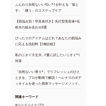
ふんわり自然ないい匂い*1を叶える「落と
す」「纏う」の２ステップケア
【肌悩み別！早見表付き】先行型美容液×化
粧水の組み合わせ8選
ぴったりのアイテムはどれ？あなたの肌悩み
に応える洗顔料【5種比較】
私のニオイ大丈夫…!?夏に試したいニオイ*1
対策
「自然ないい香り*」でリフレッシュのひと
ときを。プロが動画で解説！ヘレナスのボデ
ィオイルを使った簡単マッサージメソッド。
関連キーワード
#ベースメイク (77)