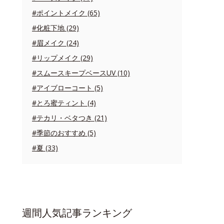
#ポイントメイク (65)
#化粧下地 (29)
#眉メイク (24)
#リップメイク (29)
#スムースキープベースUV (10)
#アイブローコート (5)
#とろ蜜ティント (4)
#テカリ・ベタつき (21)
#季節のおすすめ (5)
#夏 (33)
週間人気記事ランキング