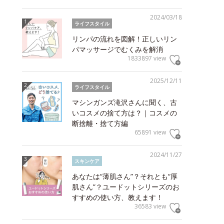
2024/03/18
ライフスタイル
リンパの流れを図解！正しいリン
パマッサージでむくみを解消
1833897 view
2025/12/11
ライフスタイル
マシンガンズ滝沢さんに聞く、古
いコスメの捨て方は？｜コスメの
断捨離・捨て方編
65891 view
2024/11/27
スキンケア
あなたは“薄肌さん”？それとも“厚
肌さん”？ユードットシリーズのお
すすめの使い方、教えます！
36583 view