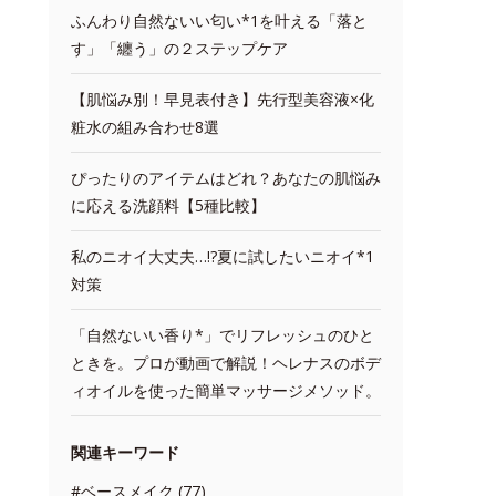
ふんわり自然ないい匂い*1を叶える「落と
す」「纏う」の２ステップケア
【肌悩み別！早見表付き】先行型美容液×化
粧水の組み合わせ8選
ぴったりのアイテムはどれ？あなたの肌悩み
に応える洗顔料【5種比較】
私のニオイ大丈夫…!?夏に試したいニオイ*1
対策
「自然ないい香り*」でリフレッシュのひと
ときを。プロが動画で解説！ヘレナスのボデ
ィオイルを使った簡単マッサージメソッド。
関連キーワード
#ベースメイク (77)