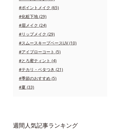
#ポイントメイク (65)
#化粧下地 (29)
#眉メイク (24)
#リップメイク (29)
#スムースキープベースUV (10)
#アイブローコート (5)
#とろ蜜ティント (4)
#テカリ・ベタつき (21)
#季節のおすすめ (5)
#夏 (33)
週間人気記事ランキング