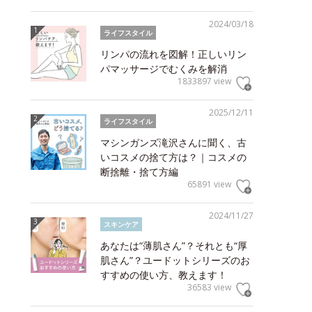
2024/03/18
ライフスタイル
リンパの流れを図解！正しいリン
パマッサージでむくみを解消
1833897 view
2025/12/11
ライフスタイル
マシンガンズ滝沢さんに聞く、古
いコスメの捨て方は？｜コスメの
断捨離・捨て方編
65891 view
2024/11/27
スキンケア
あなたは“薄肌さん”？それとも“厚
肌さん”？ユードットシリーズのお
すすめの使い方、教えます！
36583 view