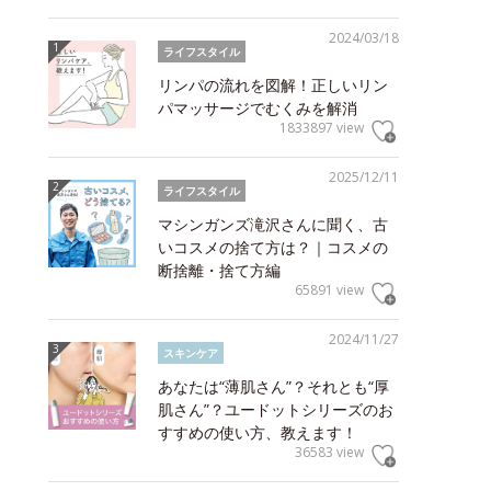
2024/03/18
ライフスタイル
リンパの流れを図解！正しいリン
パマッサージでむくみを解消
1833897 view
2025/12/11
ライフスタイル
マシンガンズ滝沢さんに聞く、古
いコスメの捨て方は？｜コスメの
断捨離・捨て方編
65891 view
2024/11/27
スキンケア
あなたは“薄肌さん”？それとも“厚
肌さん”？ユードットシリーズのお
すすめの使い方、教えます！
36583 view