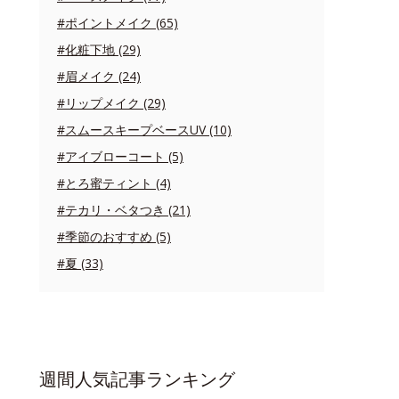
#ポイントメイク (65)
#化粧下地 (29)
#眉メイク (24)
#リップメイク (29)
#スムースキープベースUV (10)
#アイブローコート (5)
#とろ蜜ティント (4)
#テカリ・ベタつき (21)
#季節のおすすめ (5)
#夏 (33)
週間人気記事ランキング