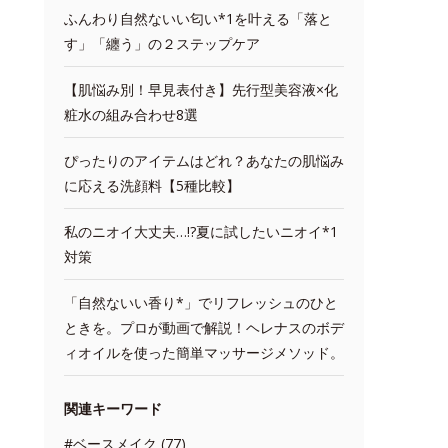
ふんわり自然ないい匂い*1を叶える「落と
す」「纏う」の２ステップケア
【肌悩み別！早見表付き】先行型美容液×化
粧水の組み合わせ8選
ぴったりのアイテムはどれ？あなたの肌悩み
に応える洗顔料【5種比較】
私のニオイ大丈夫…!?夏に試したいニオイ*1
対策
「自然ないい香り*」でリフレッシュのひと
ときを。プロが動画で解説！ヘレナスのボデ
ィオイルを使った簡単マッサージメソッド。
関連キーワード
#ベースメイク (77)