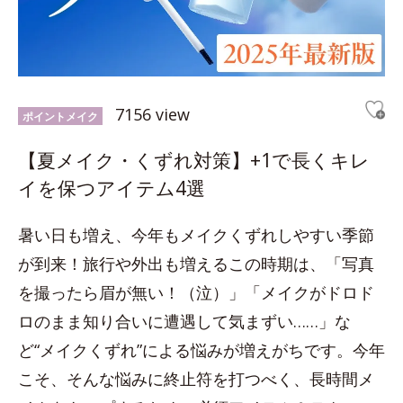
7156 view
ポイントメイク
【夏メイク・くずれ対策】+1で長くキレ
イを保つアイテム4選
暑い日も増え、今年もメイクくずれしやすい季節
が到来！旅行や外出も増えるこの時期は、「写真
を撮ったら眉が無い！（泣）」「メイクがドロド
ロのまま知り合いに遭遇して気まずい……」な
ど“メイクくずれ”による悩みが増えがちです。今年
こそ、そんな悩みに終止符を打つべく、長時間メ