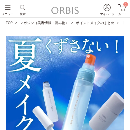
0
メニュー
検索
マイページ
カート
TOP
マガジン（美容情報・読み物）
ポイントメイクのまとめ
【夏