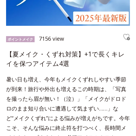
7156 view
ポイントメイク
【夏メイク・くずれ対策】+1で長くキレ
イを保つアイテム4選
暑い日も増え、今年もメイクくずれしやすい季節
が到来！旅行や外出も増えるこの時期は、「写真
を撮ったら眉が無い！（泣）」「メイクがドロド
ロのまま知り合いに遭遇して気まずい……」な
ど“メイクくずれ”による悩みが増えがちです。今年
こそ、そんな悩みに終止符を打つべく、長時間メ