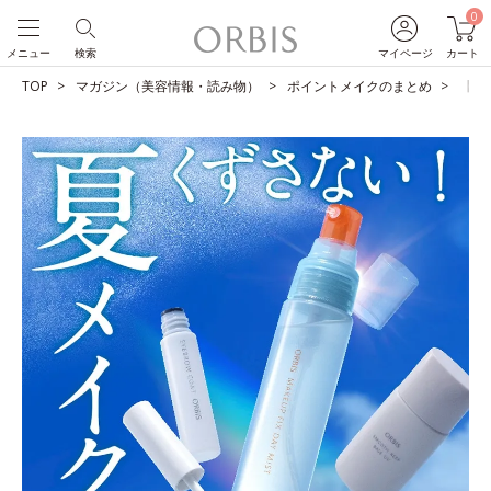
0
メニュー
検索
マイページ
カート
TOP
マガジン（美容情報・読み物）
ポイントメイクのまとめ
【夏