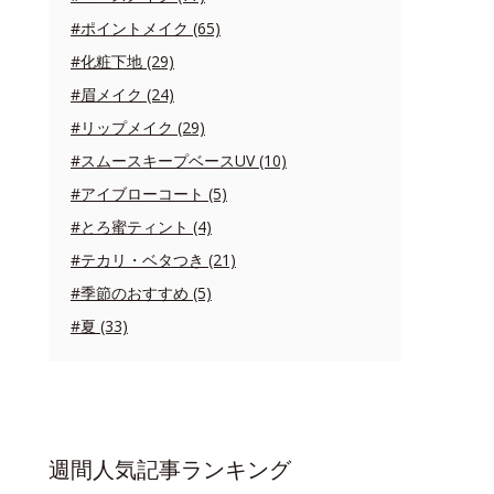
#ポイントメイク (65)
#化粧下地 (29)
#眉メイク (24)
#リップメイク (29)
#スムースキープベースUV (10)
#アイブローコート (5)
#とろ蜜ティント (4)
#テカリ・ベタつき (21)
#季節のおすすめ (5)
#夏 (33)
週間人気記事ランキング