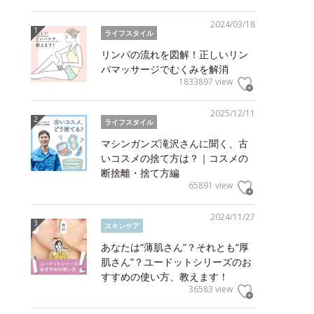
2024/03/18
ライフスタイル
リンパの流れを図解！正しいリン
パマッサージでむくみを解消
1833897 view
2025/12/11
ライフスタイル
マシンガンズ滝沢さんに聞く、古
いコスメの捨て方は？｜コスメの
断捨離・捨て方編
65891 view
2024/11/27
スキンケア
あなたは“薄肌さん”？それとも“厚
肌さん”？ユードットシリーズのお
すすめの使い方、教えます！
36583 view