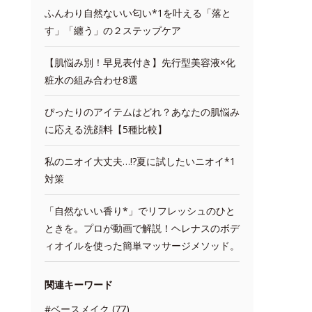
ふんわり自然ないい匂い*1を叶える「落と
す」「纏う」の２ステップケア
【肌悩み別！早見表付き】先行型美容液×化
粧水の組み合わせ8選
ぴったりのアイテムはどれ？あなたの肌悩み
に応える洗顔料【5種比較】
私のニオイ大丈夫…!?夏に試したいニオイ*1
対策
「自然ないい香り*」でリフレッシュのひと
ときを。プロが動画で解説！ヘレナスのボデ
ィオイルを使った簡単マッサージメソッド。
関連キーワード
#ベースメイク (77)