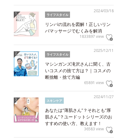
2024/03/18
ライフスタイル
リンパの流れを図解！正しいリン
パマッサージでむくみを解消
1833897 view
2025/12/11
ライフスタイル
マシンガンズ滝沢さんに聞く、古
いコスメの捨て方は？｜コスメの
断捨離・捨て方編
65891 view
2024/11/27
スキンケア
あなたは“薄肌さん”？それとも“厚
肌さん”？ユードットシリーズのお
すすめの使い方、教えます！
36583 view