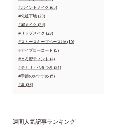
#ポイントメイク (65)
#化粧下地 (29)
#眉メイク (24)
#リップメイク (29)
#スムースキープベースUV (10)
#アイブローコート (5)
#とろ蜜ティント (4)
#テカリ・ベタつき (21)
#季節のおすすめ (5)
#夏 (33)
週間人気記事ランキング