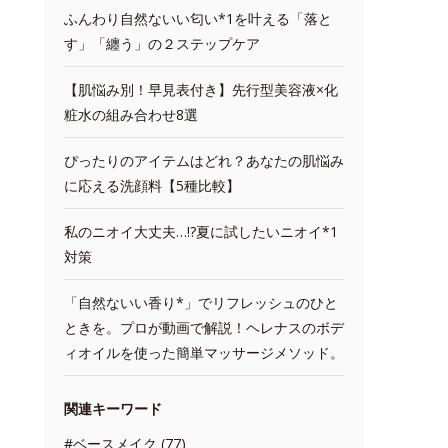
ふんわり自然ないい匂い*1を叶える「落と
す」「纏う」の２ステップケア
【肌悩み別！早見表付き】先行型美容液×化
粧水の組み合わせ8選
ぴったりのアイテムはどれ？あなたの肌悩み
に応える洗顔料【5種比較】
私のニオイ大丈夫…!?夏に試したいニオイ*1
対策
「自然ないい香り*」でリフレッシュのひと
ときを。プロが動画で解説！ヘレナスのボデ
ィオイルを使った簡単マッサージメソッド。
関連キーワード
#ベースメイク (77)