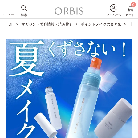
0
メニュー
検索
マイページ
カート
TOP
マガジン（美容情報・読み物）
ポイントメイクのまとめ
【夏