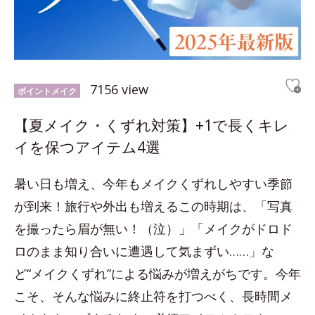
7156 view
ポイントメイク
【夏メイク・くずれ対策】+1で長くキレ
イを保つアイテム4選
暑い日も増え、今年もメイクくずれしやすい季節
が到来！旅行や外出も増えるこの時期は、「写真
を撮ったら眉が無い！（泣）」「メイクがドロド
ロのまま知り合いに遭遇して気まずい……」な
ど“メイクくずれ”による悩みが増えがちです。今年
こそ、そんな悩みに終止符を打つべく、長時間メ