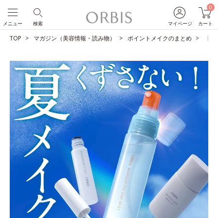
0
メニュー
検索
マイページ
カート
TOP
マガジン（美容情報・読み物）
ポイントメイクのまとめ
【夏