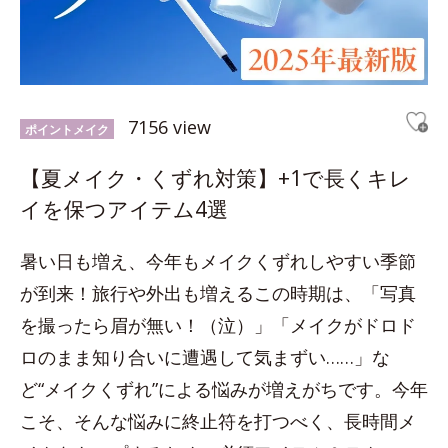
7156 view
ポイントメイク
【夏メイク・くずれ対策】+1で長くキレ
イを保つアイテム4選
暑い日も増え、今年もメイクくずれしやすい季節
が到来！旅行や外出も増えるこの時期は、「写真
を撮ったら眉が無い！（泣）」「メイクがドロド
ロのまま知り合いに遭遇して気まずい……」な
ど“メイクくずれ”による悩みが増えがちです。今年
こそ、そんな悩みに終止符を打つべく、長時間メ