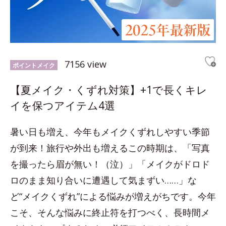
7156 view
ポイントメイク
【夏メイク・くずれ対策】+1で長くキレ
イを保つアイテム4選
暑い日も増え、今年もメイクくずれしやすい季節
が到来！旅行や外出も増えるこの時期は、「写真
を撮ったら眉が無い！（泣）」「メイクがドロド
ロのまま知り合いに遭遇して気まずい……」な
ど“メイクくずれ”による悩みが増えがちです。今年
こそ、そんな悩みに終止符を打つべく、長時間メ