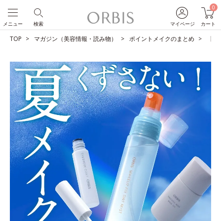
0
メニュー
検索
マイページ
カート
TOP
マガジン（美容情報・読み物）
ポイントメイクのまとめ
【夏