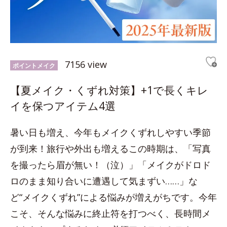
7156 view
ポイントメイク
【夏メイク・くずれ対策】+1で長くキレ
イを保つアイテム4選
暑い日も増え、今年もメイクくずれしやすい季節
が到来！旅行や外出も増えるこの時期は、「写真
を撮ったら眉が無い！（泣）」「メイクがドロド
ロのまま知り合いに遭遇して気まずい……」な
ど“メイクくずれ”による悩みが増えがちです。今年
こそ、そんな悩みに終止符を打つべく、長時間メ