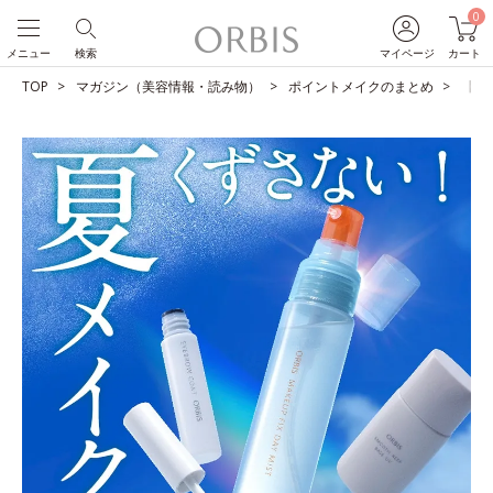
0
メニュー
検索
マイページ
カート
TOP
マガジン（美容情報・読み物）
ポイントメイクのまとめ
【夏