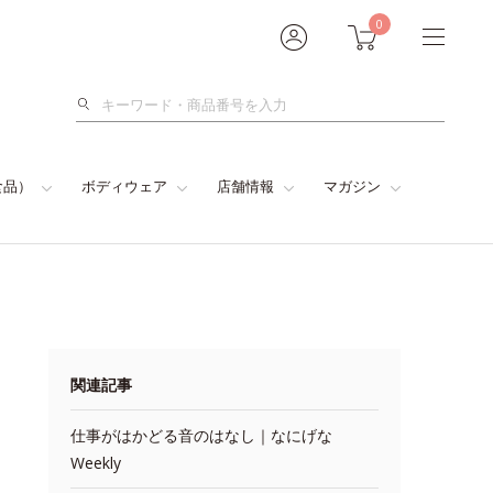
0
検
索
食品）
ボディウェア
店舗情報
マガジン
関連記事
仕事がはかどる音のはなし｜なにげな
Weekly