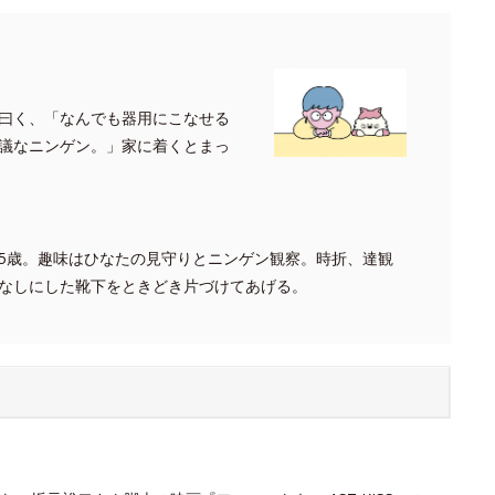
曰く、「なんでも器用にこなせる
議なニンゲン。」家に着くとまっ
5歳。趣味はひなたの見守りとニンゲン観察。時折、達観
なしにした靴下をときどき片づけてあげる。