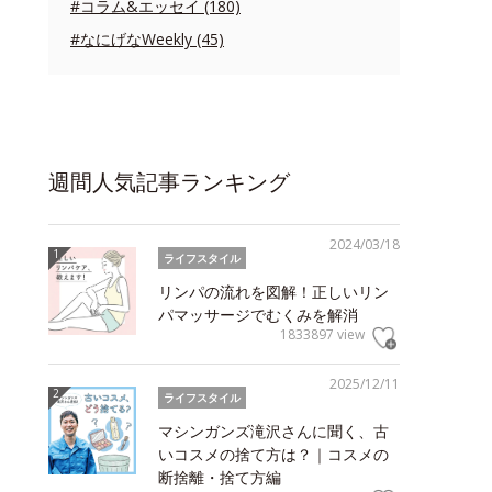
#コラム&エッセイ (180)
#なにげなWeekly (45)
週間人気記事ランキング
2024/03/18
ライフスタイル
リンパの流れを図解！正しいリン
パマッサージでむくみを解消
1833897 view
2025/12/11
ライフスタイル
マシンガンズ滝沢さんに聞く、古
いコスメの捨て方は？｜コスメの
断捨離・捨て方編