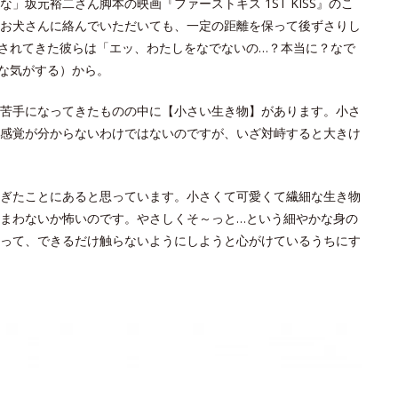
坂元裕二さん脚本の映画『ファーストキス 1ST KISS』のこ
お犬さんに絡んでいただいても、一定の距離を保って後ずさりし
されてきた彼らは「エッ、わたしをなでないの…？本当に？なで
な気がする）から。
苦手になってきたものの中に【小さい生き物】があります。小さ
感覚が分からないわけではないのですが、いざ対峙すると大きけ
ぎたことにあると思っています。小さくて可愛くて繊細な生き物
まわないか怖いのです。やさしくそ～っと…という細やかな身の
って、できるだけ触らないようにしようと心がけているうちにす