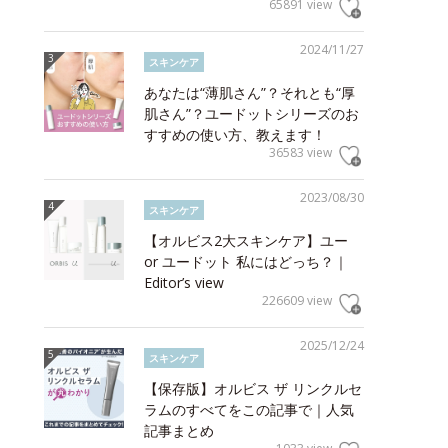
65891 view
2024/11/27
スキンケア
あなたは“薄肌さん”？それとも“厚
肌さん”？ユードットシリーズのお
すすめの使い方、教えます！
36583 view
2023/08/30
スキンケア
【オルビス2大スキンケア】ユー
or ユードット 私にはどっち？｜
Editor’s view
226609 view
2025/12/24
スキンケア
【保存版】オルビス ザ リンクルセ
ラムのすべてをこの記事で｜人気
記事まとめ