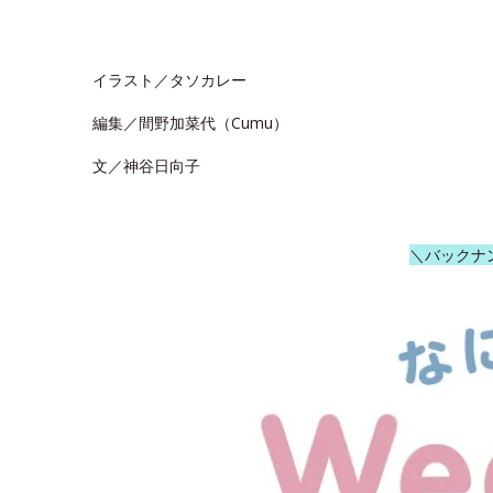
イラスト／タソカレー
編集／間野加菜代（Cumu）
文／神谷日向子
＼バックナ