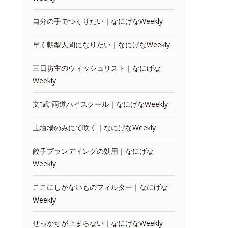
自分の手でつくりたい｜なにげなWeekly
早く朝型人間になりたい｜なにげなWeekly
三日坊主のウィッシュリスト｜なにげな
Weekly
文“武”両道ハイスクール｜なにげなWeekly
土壇場のみにて咲く｜なにげなWeekly
餃子ブランディングの効用｜なにげな
Weekly
ここにしかないものフィルター｜なにげな
Weekly
せっかちが止まらない｜なにげなWeekly