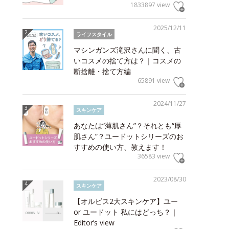
1833897 view
2025/12/11
ライフスタイル
マシンガンズ滝沢さんに聞く、古
いコスメの捨て方は？｜コスメの
断捨離・捨て方編
65891 view
2024/11/27
スキンケア
あなたは“薄肌さん”？それとも“厚
肌さん”？ユードットシリーズのお
すすめの使い方、教えます！
36583 view
2023/08/30
スキンケア
【オルビス2大スキンケア】ユー
or ユードット 私にはどっち？｜
Editor’s view