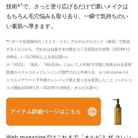
1
技術*
で、さっと塗り広げるだけで濃いメイクは
もちろん毛穴悩みも取り去り、一瞬で気持ちのい
い素肌へ導きます。
*1 ポーラ化成独自の（Ｃ１２－２０）アルキルグルコシド（保湿）で形成
するミセルから、汚れをはね返す水の膜をつくる技術が日本初（2024年12
月時点、J－GLOBALによる自社調べ）
※「VOCE」「美的」「MAQUIA」において上半期/下半期に発表される美容
賢者のベストコスメクレンジング部門での上半期１位、かつ＠cosmeベス
トコスメアワード下半期クレンジング新人賞１位を受賞したこと（ベストコ
スメ開始2003年1月～2025年11月時点、オルビス調べ）
Web magazineではこれまで「オルビス ザ クレン