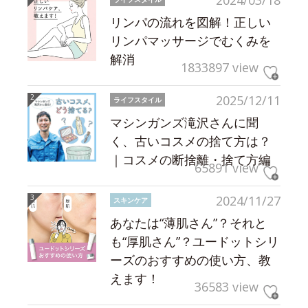
2024/03/18
リンパの流れを図解！正しい
リンパマッサージでむくみを
解消
1833897 view
2025/12/11
ライフスタイル
マシンガンズ滝沢さんに聞
く、古いコスメの捨て方は？
｜コスメの断捨離・捨て方編
65891 view
2024/11/27
スキンケア
あなたは“薄肌さん”？それと
も“厚肌さん”？ユードットシリ
ーズのおすすめの使い方、教
えます！
36583 view