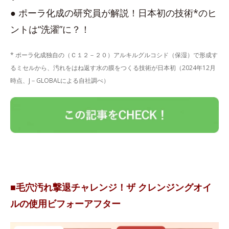
● ポーラ化成の研究員が解説！日本初の技術*のヒ
ントは“洗濯”に？！
* ポーラ化成独自の（Ｃ１２－２０）アルキルグルコシド（保湿）で形成す
るミセルから、汚れをはね返す水の膜をつくる技術が日本初（2024年12月
時点、J－GLOBALによる自社調べ）
■毛穴汚れ撃退チャレンジ！ザ クレンジングオイ
ルの使用ビフォーアフター