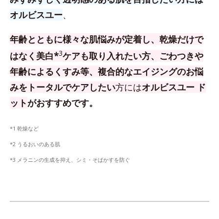
オルビスユー
、
年齢とともに様々な肌悩みが定着し、乾燥だけで
3
はなく美白*
ケアも取り入れたい方、
ごわつきや
年齢によるくすみ等、複合的なエイジングのお悩
みをトータルでケアしたい
方
には
オルビスユー ド
ット
がおすすめです。
*1 乾燥など
*2 うるおいのある肌
*3 メラニンの生成を抑え、シミ・そばかすを防ぐ