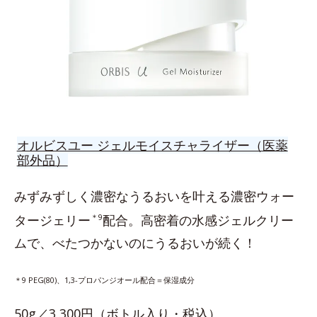
オルビスユー ジェルモイスチャライザー（医薬
部外品）
みずみずしく濃密なうるおいを叶える濃密ウォー
タージェリー
＊9
配合。高密着の水感ジェルクリー
ムで、べたつかないのにうるおいが続く！
＊9 PEG(80)、1,3-プロパンジオール配合＝保湿成分
50g／3,300円（ボトル入り・税込）