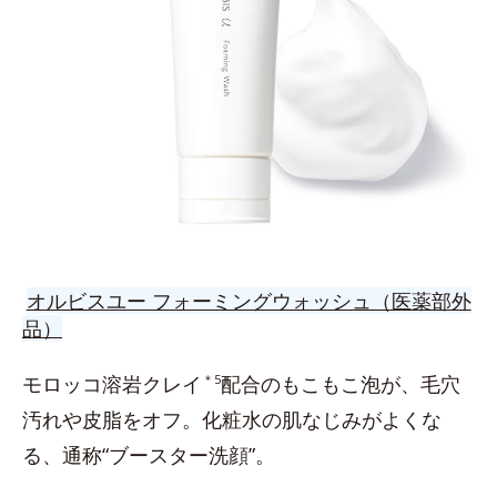
オルビスユー フォーミングウォッシュ（医薬部外
品）
モロッコ溶岩クレイ
＊5
配合のもこもこ泡が、毛穴
汚れや皮脂をオフ。化粧水の肌なじみがよくな
る、通称“ブースター洗顔”。