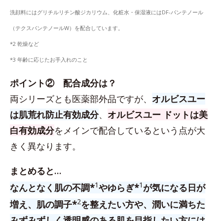
洗顔料にはグリチルリチン酸ジカリウム、化粧水・保湿液にはDF-パンテノール
（テクスパンテノールW）を配合しています。
*2 乾燥など
*3 年齢に応じたお手入れのこと
ポイント② 配合成分は？
両シリーズとも医薬部外品ですが、
オルビスユー
は肌荒れ防止有効成分
、
オルビスユー ドットは美
白有効成分
をメインで配合しているという点が大
きく異なります。
まとめると…
1
1
なんとなく肌の不調*
やゆらぎ*
が気になる日が
2
増え、肌の調子*
を整えたい方や、潤いに満ちた
みずみずしく透明感のある肌を目指したい方には