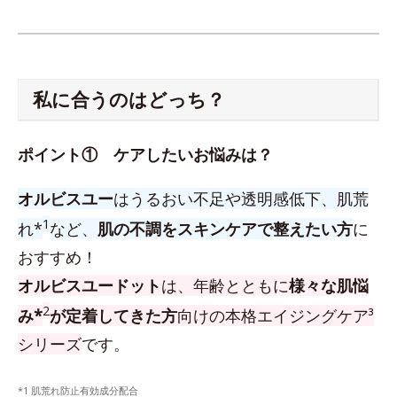
私に合うのはどっち？
ポイント① ケアしたいお悩みは？
オルビスユー
はうるおい不足や透明感低下、肌荒
1
れ*
など、
肌の不調をスキンケアで整えたい方
に
おすすめ！
オルビスユードット
は、年齢とともに
様々な肌悩
2
み*
が定着してきた方
向けの本格エイジングケア³
シリーズ
です。
*1 肌荒れ防止有効成分配合