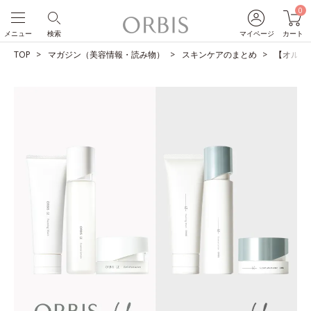
0
メニュー
検索
マイページ
カート
TOP
マガジン（美容情報・読み物）
スキンケアのまとめ
【オルビス