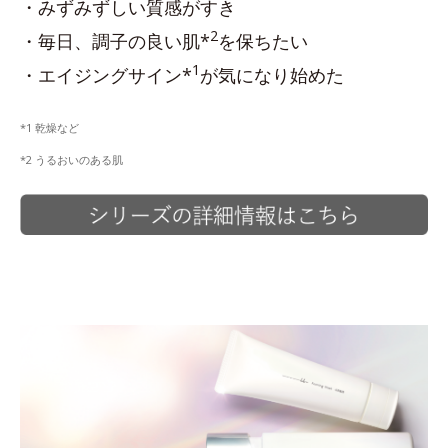
・みずみずしい質感がすき
2
・毎日、調子の良い肌*
を保ちたい
1
・エイジングサイン*
が気になり始めた
*1 乾燥など
*2 うるおいのある肌