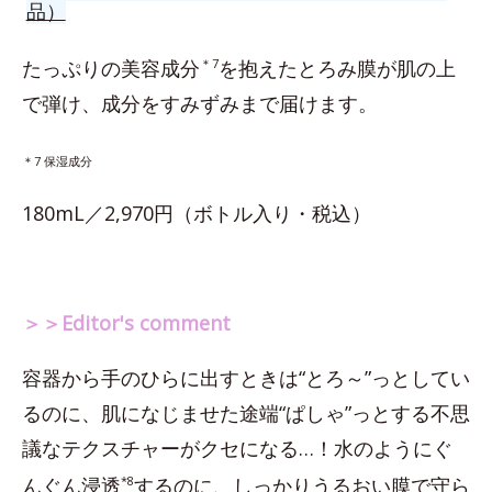
品）
たっぷりの美容成分
＊7
を抱えたとろみ膜が肌の上
で弾け、成分をすみずみまで届けます。
＊7 保湿成分
180mL／2,970円（ボトル入り・税込）
＞＞Editor's comment
容器から手のひらに出すときは“とろ～”っとしてい
るのに、肌になじませた途端“ぱしゃ”っとする不思
議なテクスチャーがクセになる…！水のようにぐ
んぐん浸透
*8
するのに、しっかりうるおい膜で守ら