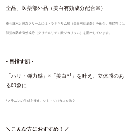
全品、医薬部外品（美白有効成分配合※）
※化粧水と保湿クリームにはトラネキサム酸（美白有効成分）を配合。洗顔料には
肌荒れ防止有効成分（グリチルリチン酸ジカリウム）を配合しています。
- 目指す肌 -
「ハリ・弾力感」×「美白*¹」を叶え、立体感のあ
る印象に
*メラニンの生成を抑え、シミ・ソバカスを防ぐ
＼こんな方におすすめ！／