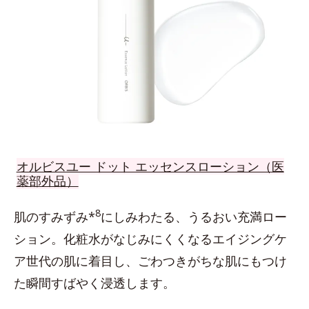
オルビスユー ドット エッセンスローション（医
薬部外品）
8
肌のすみずみ*
にしみわたる、うるおい充満ロー
ション。化粧水がなじみにくくなるエイジングケ
ア世代の肌に着目し、ごわつきがちな肌にもつけ
た瞬間すばやく浸透します。