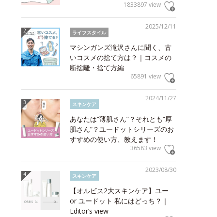
1833897 view
2025/12/11
ライフスタイル
マシンガンズ滝沢さんに聞く、古
いコスメの捨て方は？｜コスメの
断捨離・捨て方編
65891 view
2024/11/27
スキンケア
あなたは“薄肌さん”？それとも“厚
肌さん”？ユードットシリーズのお
すすめの使い方、教えます！
36583 view
2023/08/30
スキンケア
【オルビス2大スキンケア】ユー
or ユードット 私にはどっち？｜
Editor’s view