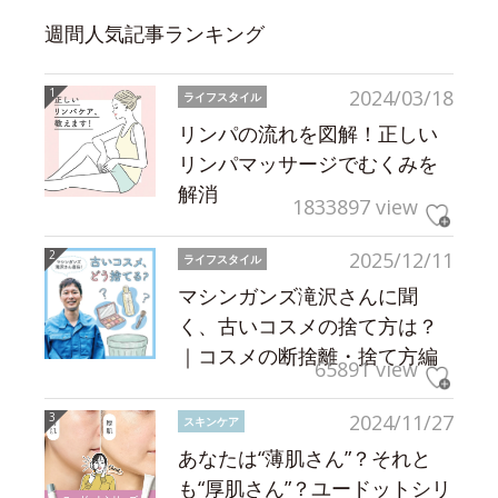
週間人気記事ランキング
2024/03/18
ライフスタイル
リンパの流れを図解！正しい
リンパマッサージでむくみを
解消
1833897 view
2025/12/11
ライフスタイル
マシンガンズ滝沢さんに聞
く、古いコスメの捨て方は？
｜コスメの断捨離・捨て方編
65891 view
2024/11/27
スキンケア
あなたは“薄肌さん”？それと
も“厚肌さん”？ユードットシリ