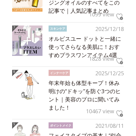
ジングオイルのすべてをこの
記事で｜人気記事まとめ
1099 view
2025/12/18
スキンケア
オルビスユー ドットと一緒に
使ってさらなる美肌に！おす
すめプラスワンアイテム4選
1828 view
2025/12/25
インナーケア
年末年始も体型キープ！休み
明けの“ドキッ”を防ぐ3つのヒ
ント｜美容のプロに聞いてみ
ました！
10467 view
2021/08/11
ポイントメイク
フェイスタイプの基本｜“似合