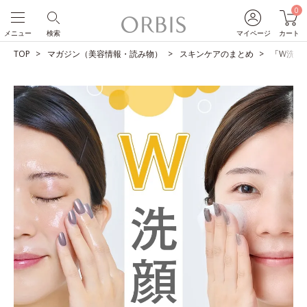
0
メニュー
検索
マイページ
カート
TOP
マガジン（美容情報・読み物）
スキンケアのまとめ
「W洗顔