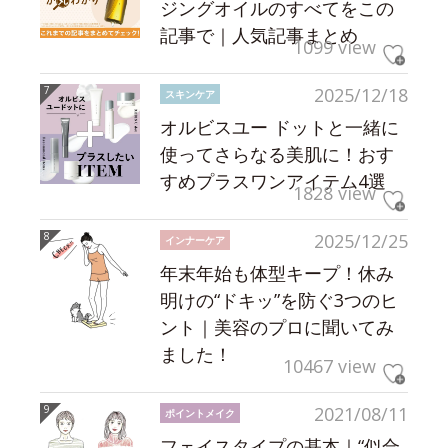
ジングオイルのすべてをこの
記事で｜人気記事まとめ
1099 view
2025/12/18
スキンケア
オルビスユー ドットと一緒に
使ってさらなる美肌に！おす
すめプラスワンアイテム4選
1828 view
2025/12/25
インナーケア
年末年始も体型キープ！休み
明けの“ドキッ”を防ぐ3つのヒ
ント｜美容のプロに聞いてみ
ました！
10467 view
2021/08/11
ポイントメイク
フェイスタイプの基本｜“似合