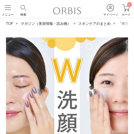
0
メニュー
検索
マイページ
カート
TOP
マガジン（美容情報・読み物）
スキンケアのまとめ
「W洗顔