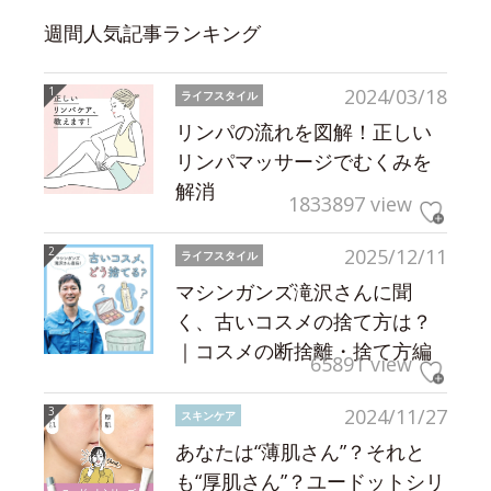
週間人気記事ランキング
2024/03/18
ライフスタイル
リンパの流れを図解！正しい
リンパマッサージでむくみを
解消
1833897 view
2025/12/11
ライフスタイル
マシンガンズ滝沢さんに聞
く、古いコスメの捨て方は？
｜コスメの断捨離・捨て方編
65891 view
2024/11/27
スキンケア
あなたは“薄肌さん”？それと
も“厚肌さん”？ユードットシリ