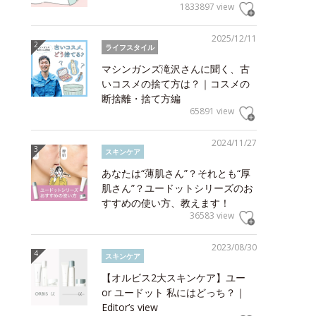
1833897 view
2025/12/11
ライフスタイル
マシンガンズ滝沢さんに聞く、古
いコスメの捨て方は？｜コスメの
断捨離・捨て方編
65891 view
2024/11/27
スキンケア
あなたは“薄肌さん”？それとも“厚
肌さん”？ユードットシリーズのお
すすめの使い方、教えます！
36583 view
2023/08/30
スキンケア
【オルビス2大スキンケア】ユー
or ユードット 私にはどっち？｜
Editor’s view