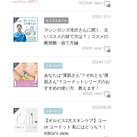
1833897 view
2025/12/11
ライフスタイル
マシンガンズ滝沢さんに聞く、古
いコスメの捨て方は？｜コスメの
断捨離・捨て方編
65891 view
2024/11/27
スキンケア
あなたは“薄肌さん”？それとも“厚
肌さん”？ユードットシリーズのお
すすめの使い方、教えます！
36583 view
2023/08/30
スキンケア
【オルビス2大スキンケア】ユー
or ユードット 私にはどっち？｜
Editor’s view