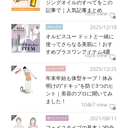
ジングオイルのすべてをこの
記事で｜人気記事まとめ
1099 view
2025/12/18
スキンケア
オルビスユー ドットと一緒に
使ってさらなる美肌に！おす
すめプラスワンアイテム4選
1828 view
2025/12/25
インナーケア
年末年始も体型キープ！休み
明けの“ドキッ”を防ぐ3つのヒ
ント｜美容のプロに聞いてみ
ました！
10467 view
2021/08/11
ポイントメイク
フェイスタイプの基本｜“似合