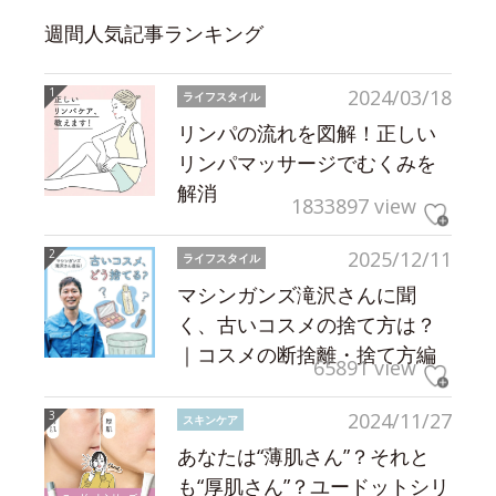
週間人気記事ランキング
2024/03/18
ライフスタイル
リンパの流れを図解！正しい
リンパマッサージでむくみを
解消
1833897 view
2025/12/11
ライフスタイル
マシンガンズ滝沢さんに聞
く、古いコスメの捨て方は？
｜コスメの断捨離・捨て方編
65891 view
2024/11/27
スキンケア
あなたは“薄肌さん”？それと
も“厚肌さん”？ユードットシリ