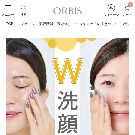
0
メニュー
検索
マイページ
カート
TOP
マガジン（美容情報・読み物）
スキンケアのまとめ
「W洗顔