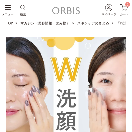
0
メニュー
検索
マイページ
カート
TOP
マガジン（美容情報・読み物）
スキンケアのまとめ
「W洗顔