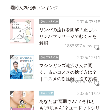
週間人気記事ランキング
2024/03/18
ライフスタイル
リンパの流れを図解！正しい
リンパマッサージでむくみを
解消
1833897 view
2025/12/11
ライフスタイル
マシンガンズ滝沢さんに聞
く、古いコスメの捨て方は？
｜コスメの断捨離・捨て方編
65891 view
2024/11/27
スキンケア
あなたは“薄肌さん”？それと
も“厚肌さん”？ユードットシリ