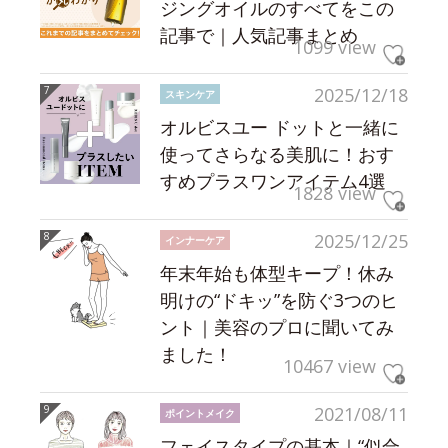
ジングオイルのすべてをこの
記事で｜人気記事まとめ
1099 view
2025/12/18
スキンケア
オルビスユー ドットと一緒に
使ってさらなる美肌に！おす
すめプラスワンアイテム4選
1828 view
2025/12/25
インナーケア
年末年始も体型キープ！休み
明けの“ドキッ”を防ぐ3つのヒ
ント｜美容のプロに聞いてみ
ました！
10467 view
2021/08/11
ポイントメイク
フェイスタイプの基本｜“似合