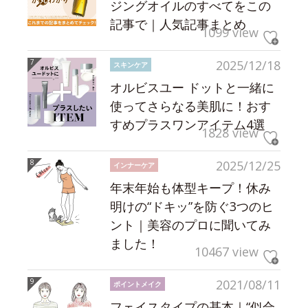
ジングオイルのすべてをこの
記事で｜人気記事まとめ
1099 view
2025/12/18
スキンケア
オルビスユー ドットと一緒に
使ってさらなる美肌に！おす
すめプラスワンアイテム4選
1828 view
2025/12/25
インナーケア
年末年始も体型キープ！休み
明けの“ドキッ”を防ぐ3つのヒ
ント｜美容のプロに聞いてみ
ました！
10467 view
2021/08/11
ポイントメイク
フェイスタイプの基本｜“似合