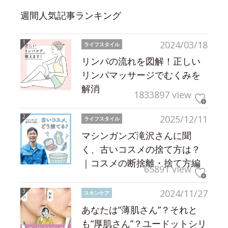
週間人気記事ランキング
2024/03/18
ライフスタイル
リンパの流れを図解！正しい
リンパマッサージでむくみを
解消
1833897 view
2025/12/11
ライフスタイル
マシンガンズ滝沢さんに聞
く、古いコスメの捨て方は？
｜コスメの断捨離・捨て方編
65891 view
2024/11/27
スキンケア
あなたは“薄肌さん”？それと
も“厚肌さん”？ユードットシリ