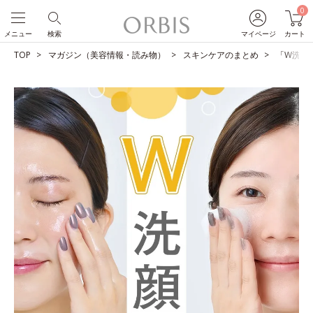
0
メニュー
検索
マイページ
カート
TOP
マガジン（美容情報・読み物）
スキンケアのまとめ
「W洗顔