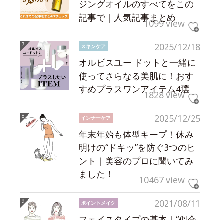
ジングオイルのすべてをこの
記事で｜人気記事まとめ
1099 view
2025/12/18
スキンケア
オルビスユー ドットと一緒に
使ってさらなる美肌に！おす
すめプラスワンアイテム4選
1828 view
2025/12/25
インナーケア
年末年始も体型キープ！休み
明けの“ドキッ”を防ぐ3つのヒ
ント｜美容のプロに聞いてみ
ました！
10467 view
2021/08/11
ポイントメイク
フェイスタイプの基本｜“似合