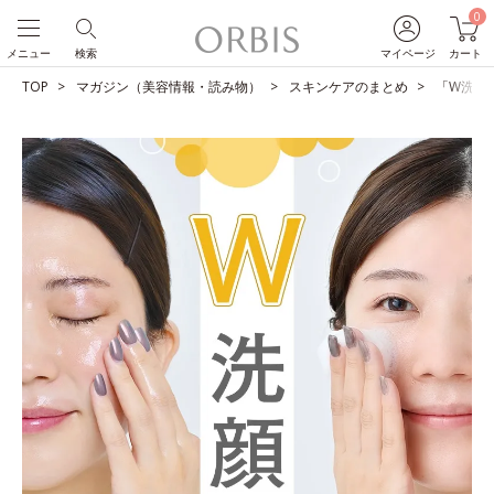
0
メニュー
検索
マイページ
カート
TOP
マガジン（美容情報・読み物）
スキンケアのまとめ
「W洗顔