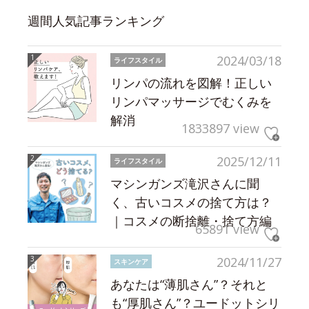
週間人気記事ランキング
2024/03/18
ライフスタイル
リンパの流れを図解！正しい
リンパマッサージでむくみを
解消
1833897 view
2025/12/11
ライフスタイル
マシンガンズ滝沢さんに聞
く、古いコスメの捨て方は？
｜コスメの断捨離・捨て方編
65891 view
2024/11/27
スキンケア
あなたは“薄肌さん”？それと
も“厚肌さん”？ユードットシリ