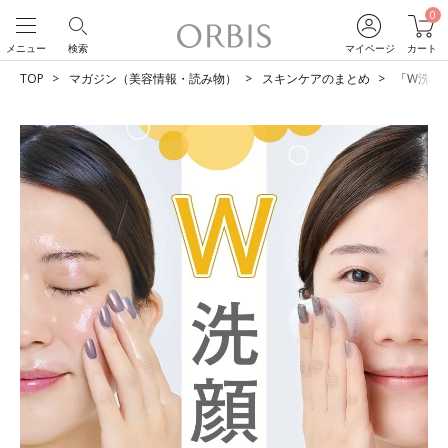
0
メニュー
検索
マイページ
カート
TOP
マガジン（美容情報・読み物）
スキンケアのまとめ
「W洗顔