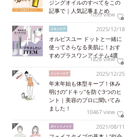
ジングオイルのすべてをこの
記事で｜人気記事まとめ
1099 view
2025/12/18
スキンケア
オルビスユー ドットと一緒に
使ってさらなる美肌に！おす
すめプラスワンアイテム4選
1828 view
2025/12/25
インナーケア
年末年始も体型キープ！休み
明けの“ドキッ”を防ぐ3つのヒ
ント｜美容のプロに聞いてみ
ました！
10467 view
2021/08/11
ポイントメイク
フェイスタイプの基本｜“似合