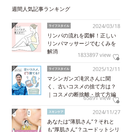
週間人気記事ランキング
2024/03/18
ライフスタイル
リンパの流れを図解！正しい
リンパマッサージでむくみを
解消
1833897 view
2025/12/11
ライフスタイル
マシンガンズ滝沢さんに聞
く、古いコスメの捨て方は？
｜コスメの断捨離・捨て方編
65891 view
2024/11/27
スキンケア
あなたは“薄肌さん”？それと
も“厚肌さん”？ユードットシリ