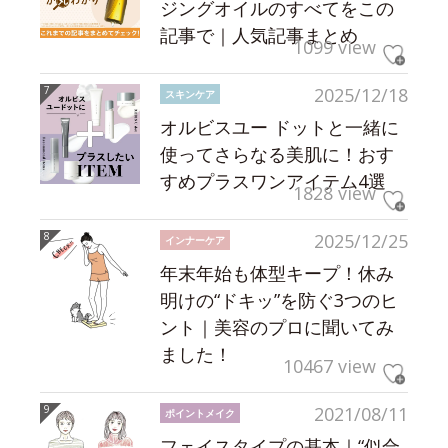
ジングオイルのすべてをこの
記事で｜人気記事まとめ
1099 view
2025/12/18
スキンケア
オルビスユー ドットと一緒に
使ってさらなる美肌に！おす
すめプラスワンアイテム4選
1828 view
2025/12/25
インナーケア
年末年始も体型キープ！休み
明けの“ドキッ”を防ぐ3つのヒ
ント｜美容のプロに聞いてみ
ました！
10467 view
2021/08/11
ポイントメイク
フェイスタイプの基本｜“似合