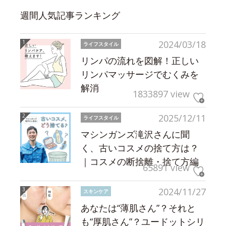
週間人気記事ランキング
2024/03/18
ライフスタイル
リンパの流れを図解！正しい
リンパマッサージでむくみを
解消
1833897 view
2025/12/11
ライフスタイル
マシンガンズ滝沢さんに聞
く、古いコスメの捨て方は？
｜コスメの断捨離・捨て方編
65891 view
2024/11/27
スキンケア
あなたは“薄肌さん”？それと
も“厚肌さん”？ユードットシリ