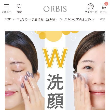
0
メニュー
検索
マイページ
カート
TOP
マガジン（美容情報・読み物）
スキンケアのまとめ
「W洗顔