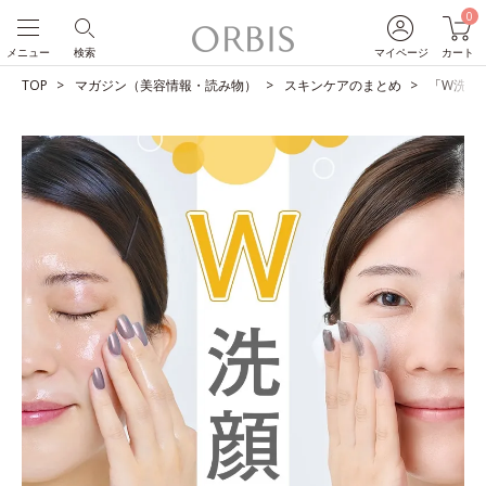
0
メニュー
検索
マイページ
カート
TOP
マガジン（美容情報・読み物）
スキンケアのまとめ
「W洗顔