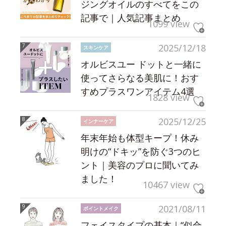
ジングオイルのすべてをこの
記事で｜人気記事まとめ
1099 view
2025/12/18
スキンケア
オルビスユー ドットと一緒に
使ってさらなる美肌に！おす
すめプラスワンアイテム4選
1828 view
2025/12/25
インナーケア
年末年始も体型キープ！休み
明けの“ドキッ”を防ぐ3つのヒ
ント｜美容のプロに聞いてみ
ました！
10467 view
2021/08/11
ポイントメイク
フェイスタイプの基本｜“似合