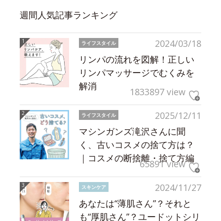
週間人気記事ランキング
2024/03/18
ライフスタイル
リンパの流れを図解！正しい
リンパマッサージでむくみを
解消
1833897 view
2025/12/11
ライフスタイル
マシンガンズ滝沢さんに聞
く、古いコスメの捨て方は？
｜コスメの断捨離・捨て方編
65891 view
2024/11/27
スキンケア
あなたは“薄肌さん”？それと
も“厚肌さん”？ユードットシリ