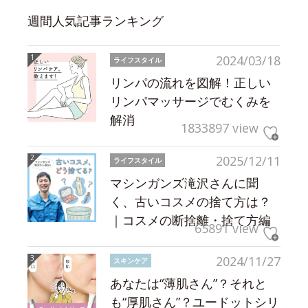
週間人気記事ランキング
2024/03/18
ライフスタイル
リンパの流れを図解！正しい
リンパマッサージでむくみを
解消
1833897 view
2025/12/11
ライフスタイル
マシンガンズ滝沢さんに聞
く、古いコスメの捨て方は？
｜コスメの断捨離・捨て方編
65891 view
2024/11/27
スキンケア
あなたは“薄肌さん”？それと
も“厚肌さん”？ユードットシリ