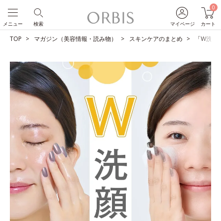
0
メニュー
検索
マイページ
カート
TOP
マガジン（美容情報・読み物）
スキンケアのまとめ
「W洗顔