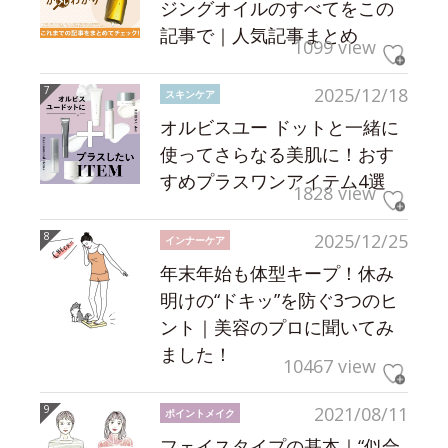
ジングオイルのすべてをこの
記事で｜人気記事まとめ
1099 view
2025/12/18
スキンケア
オルビスユー ドットと一緒に
使ってさらなる美肌に！おす
すめプラスワンアイテム4選
1828 view
2025/12/25
インナーケア
年末年始も体型キープ！休み
明けの“ドキッ”を防ぐ3つのヒ
ント｜美容のプロに聞いてみ
ました！
10467 view
2021/08/11
ポイントメイク
フェイスタイプの基本｜“似合