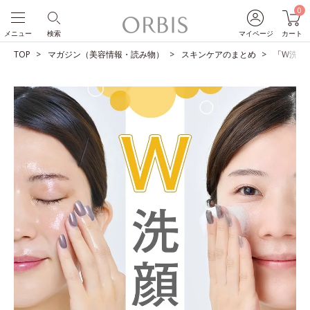
0
メニュー
検索
マイページ
カート
TOP
マガジン（美容情報・読み物）
スキンケアのまとめ
「W洗顔