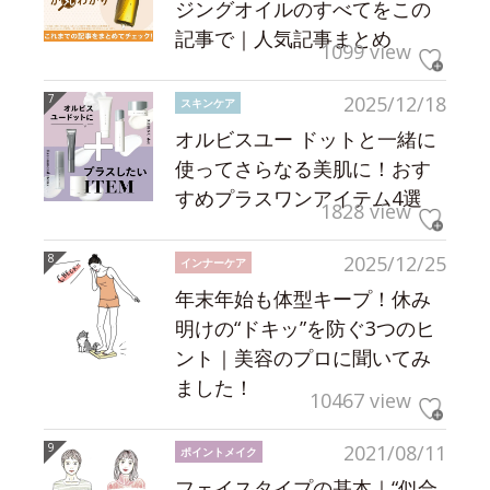
ジングオイルのすべてをこの
記事で｜人気記事まとめ
1099 view
2025/12/18
スキンケア
オルビスユー ドットと一緒に
使ってさらなる美肌に！おす
すめプラスワンアイテム4選
1828 view
2025/12/25
インナーケア
年末年始も体型キープ！休み
明けの“ドキッ”を防ぐ3つのヒ
ント｜美容のプロに聞いてみ
ました！
10467 view
2021/08/11
ポイントメイク
フェイスタイプの基本｜“似合