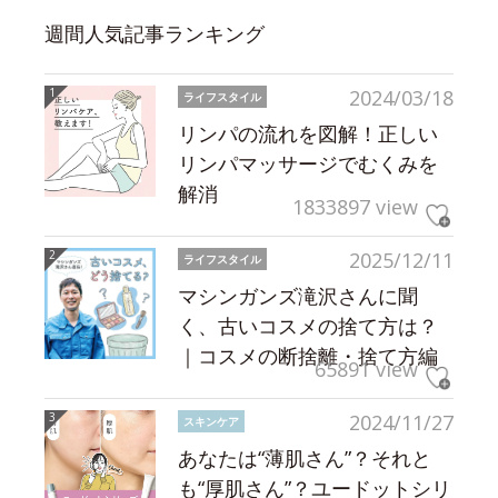
週間人気記事ランキング
2024/03/18
ライフスタイル
リンパの流れを図解！正しい
リンパマッサージでむくみを
解消
1833897 view
2025/12/11
ライフスタイル
マシンガンズ滝沢さんに聞
く、古いコスメの捨て方は？
｜コスメの断捨離・捨て方編
65891 view
2024/11/27
スキンケア
あなたは“薄肌さん”？それと
も“厚肌さん”？ユードットシリ