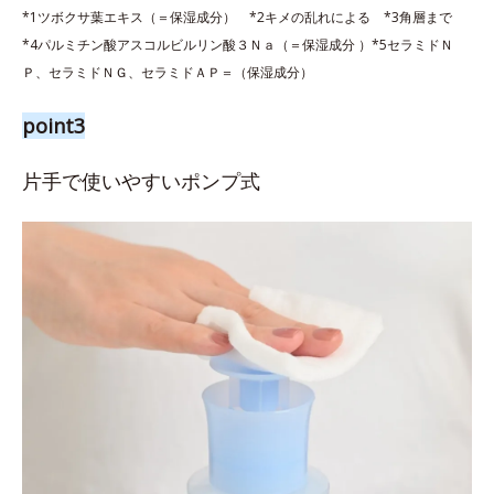
*1ツボクサ葉エキス（＝保湿成分） *2キメの乱れによる *3角層まで
*4パルミチン酸アスコルビルリン酸３Ｎａ（＝保湿成分 ）*5セラミドＮ
Ｐ、セラミドＮＧ、セラミドＡＰ＝（保湿成分）
point3
片手で使いやすいポンプ式