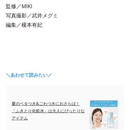
監修／MIKI
写真撮影／武井メグミ
編集／榎本有妃
＼あわせて読みたい／
夏のベタつき&ごわつきにおさらば！
「ふきとり化粧水」は大人にぴったりな
アイテム