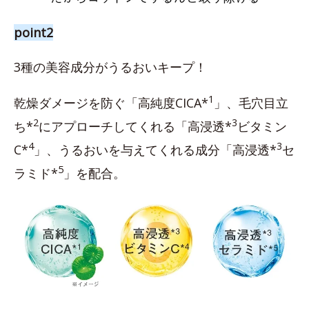
point2
3種の美容成分がうるおいキープ！
1
乾燥ダメージを防ぐ「高純度CICA*
」、毛穴目立
2
3
ち*
にアプローチしてくれる「高浸透*
ビタミン
4
3
C*
」、うるおいを与えてくれる成分「高浸透*
セ
5
ラミド*
」を配合。