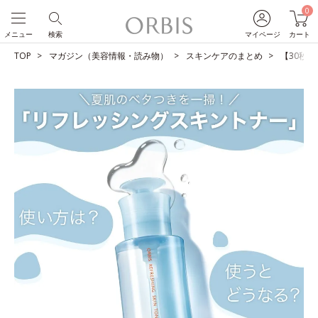
0
メニュー
検索
マイページ
カート
TOP
マガジン（美容情報・読み物）
スキンケアのまとめ
【30秒