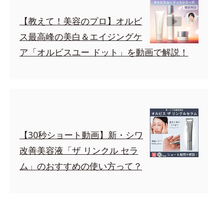
【教えて！美容のプロ】オルビ
ス最高峰の美白＆エイジングケ
ア「オルビスユー ドット」を動画で解説！
【30秒ショート動画】新・シワ
改善美容液「ザ リンクル セラ
ム」のおすすめの使い方って？