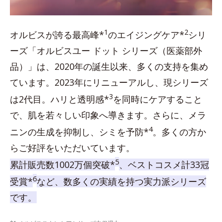
1
2
オルビスが誇る最高峰*
のエイジングケア*
シリ
ーズ「オルビスユー ドット シリーズ（医薬部外
品）」は、2020年の誕生以来、多くの支持を集め
ています。2023年にリニューアルし、現シリーズ
3
は2代目。ハリと透明感*
を同時にケアすること
で、肌を若々しい印象へ導きます。さらに、メラ
4
ニンの生成を抑制し、シミを予防*
。多くの方か
らご好評をいただいています。
5
累計販売数1002万個突破*
、ベストコスメ計33冠
6
受賞*
など、数多くの実績を持つ実力派シリーズ
です。