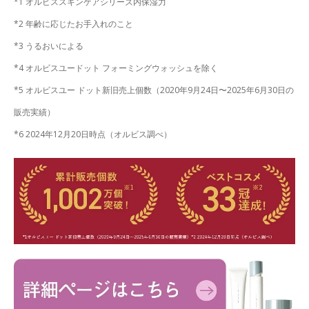
*1 オルビススキンケアシリーズ内保湿力
*2 年齢に応じたお手入れのこと
*3 うるおいによる
*4 オルビスユードット フォーミングウォッシュを除く
*5 オルビスユー ドット新旧売上個数（2020年9月24日〜2025年6月30日の
販売実績）
*6 2024年12月20日時点（オルビス調べ）