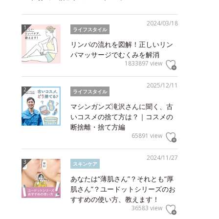
2024/03/18
ライフスタイル
リンパの流れを図解！正しいリン
パマッサージでむくみを解消
1833897 view
2025/12/11
ライフスタイル
マシンガンズ滝沢さんに聞く、古
いコスメの捨て方は？｜コスメの
断捨離・捨て方編
65891 view
2024/11/27
スキンケア
あなたは“薄肌さん”？それとも“厚
肌さん”？ユードットシリーズのお
すすめの使い方、教えます！
36583 view