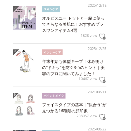
2025/12/18
スキンケア
オルビスユー ドットと一緒に使っ
てさらなる美肌に！おすすめプラ
スワンアイテム4選
1828 view
2025/12/25
インナーケア
年末年始も体型キープ！休み明け
の“ドキッ”を防ぐ3つのヒント｜美
容のプロに聞いてみました！
10467 view
2021/08/11
ポイントメイク
フェイスタイプの基本｜“似合う”が
見つかる16種類の顔印象
238957 view
2025/08/22