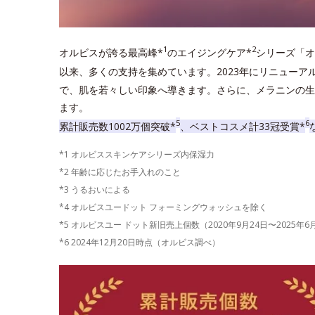
1
2
オルビスが誇る最高峰*
のエイジングケア*
シリーズ「オ
以来、多くの支持を集めています。2023年にリニューア
で、肌を若々しい印象へ導きます。さらに、メラニンの生
ます。
5
6
累計販売数1002万個突破*
、ベストコスメ計33冠受賞*
*1 オルビススキンケアシリーズ内保湿力
*2 年齢に応じたお手入れのこと
*3 うるおいによる
*4 オルビスユードット フォーミングウォッシュを除く
*5 オルビスユー ドット新旧売上個数（2020年9月24日〜2025年
*6 2024年12月20日時点（オルビス調べ）