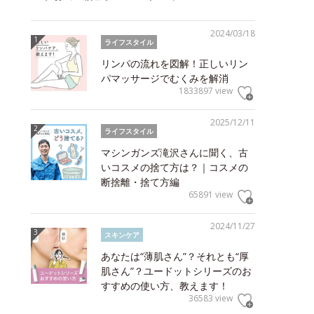
2024/03/18
ライフスタイル
リンパの流れを図解！正しいリン
パマッサージでむくみを解消
1833897 view
2025/12/11
ライフスタイル
マシンガンズ滝沢さんに聞く、古
いコスメの捨て方は？｜コスメの
断捨離・捨て方編
65891 view
2024/11/27
スキンケア
あなたは“薄肌さん”？それとも“厚
肌さん”？ユードットシリーズのお
すすめの使い方、教えます！
36583 view