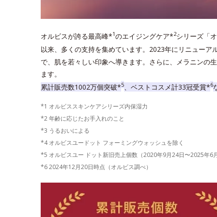
1
2
オルビスが誇る最高峰*
のエイジングケア*
シリーズ「オ
以来、多くの支持を集めています。2023年にリニューア
で、肌を若々しい印象へ導きます。さらに、メラニンの生
ます。
5
6
累計販売数1002万個突破*
、ベストコスメ計33冠受賞*
*1 オルビススキンケアシリーズ内保湿力
*2 年齢に応じたお手入れのこと
*3 うるおいによる
*4 オルビスユードット フォーミングウォッシュを除く
*5 オルビスユー ドット新旧売上個数（2020年9月24日〜2025年
*6 2024年12月20日時点（オルビス調べ）