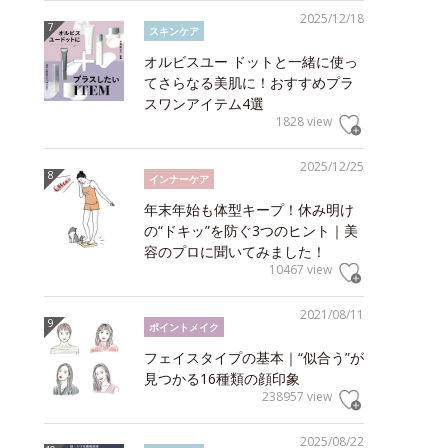
2025/12/18
スキンケア
オルビスユー ドットと一緒に使っ
てさらなる美肌に！おすすめプラ
スワンアイテム4選
1828 view
2025/12/25
インナーケア
年末年始も体型キープ！休み明け
の“ドキッ”を防ぐ3つのヒント｜美
容のプロに聞いてみました！
10467 view
2021/08/11
ポイントメイク
フェイスタイプの基本｜“似合う”が
見つかる16種類の顔印象
238957 view
2025/08/22