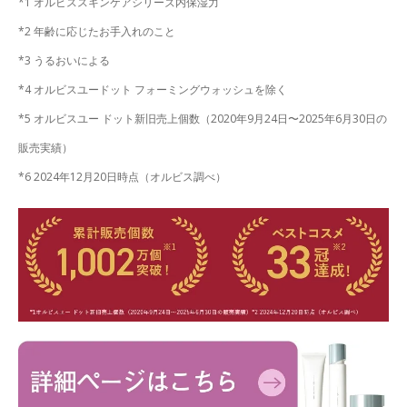
*1 オルビススキンケアシリーズ内保湿力
*2 年齢に応じたお手入れのこと
*3 うるおいによる
*4 オルビスユードット フォーミングウォッシュを除く
*5 オルビスユー ドット新旧売上個数（2020年9月24日〜2025年6月30日の
販売実績）
*6 2024年12月20日時点（オルビス調べ）