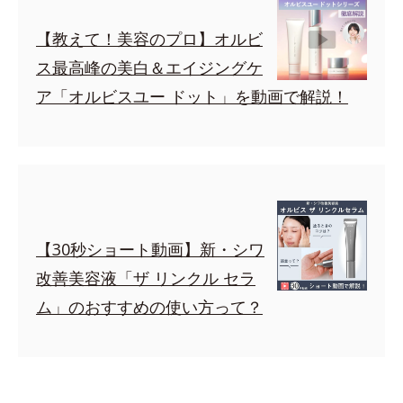
【教えて！美容のプロ】オルビ
ス最高峰の美白＆エイジングケ
ア「オルビスユー ドット」を動画で解説！
【30秒ショート動画】新・シワ
改善美容液「ザ リンクル セラ
ム」のおすすめの使い方って？