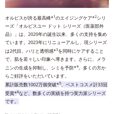
1
2
オルビスが誇る最高峰*
のエイジングケア*
シリ
ーズ「オルビスユー ドット シリーズ（医薬部外
品）」は、2020年の誕生以来、多くの支持を集め
ています。2023年にリニューアルし、現シリーズ
3
は2代目。ハリと透明感*
を同時にケアすること
で、肌を若々しい印象へ導きます。さらに、メラ
4
ニンの生成を抑制し、シミを予防*
。多くの方か
らご好評をいただいています。
5
累計販売数1002万個突破*
、ベストコスメ計33冠
6
受賞*
など、数多くの実績を持つ実力派シリーズ
です。