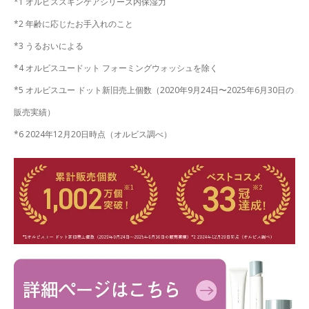
*1 オルビススキンケアシリーズ内保湿力
*2 年齢に応じたお手入れのこと
*3 うるおいによる
*4 オルビスユードット フォーミングウォッシュを除く
*5 オルビスユー ドット新旧売上個数（2020年9月24日〜2025年6月30日の
販売実績）
*6 2024年12月20日時点（オルビス調べ）