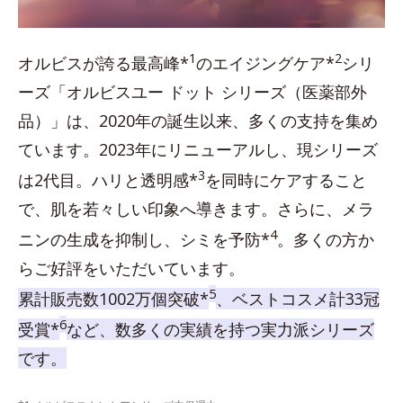
1
2
オルビスが誇る最高峰*
のエイジングケア*
シリ
ーズ「オルビスユー ドット シリーズ（医薬部外
品）」は、2020年の誕生以来、多くの支持を集め
ています。2023年にリニューアルし、現シリーズ
3
は2代目。ハリと透明感*
を同時にケアすること
で、肌を若々しい印象へ導きます。さらに、メラ
4
ニンの生成を抑制し、シミを予防*
。多くの方か
らご好評をいただいています。
5
累計販売数1002万個突破*
、ベストコスメ計33冠
6
受賞*
など、数多くの実績を持つ実力派シリーズ
です。