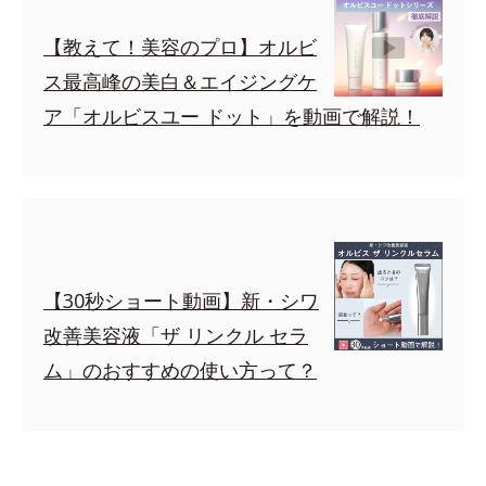
【教えて！美容のプロ】オルビ
ス最高峰の美白＆エイジングケ
ア「オルビスユー ドット」を動画で解説！
【30秒ショート動画】新・シワ
改善美容液「ザ リンクル セラ
ム」のおすすめの使い方って？