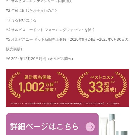
*1 オルビススキンケアシリーズ内保湿力
*2 年齢に応じたお手入れのこと
*3 うるおいによる
*4 オルビスユードット フォーミングウォッシュを除く
*5 オルビスユー ドット新旧売上個数（2020年9月24日〜2025年6月30日の
販売実績）
*6 2024年12月20日時点（オルビス調べ）