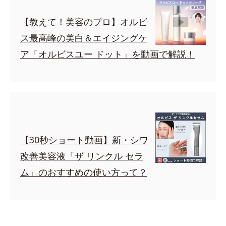
【教えて！美容のプロ】オルビ
ス最高峰の美白＆エイジングケ
ア「オルビスユー ドット」を動画で解説！
【30秒ショート動画】新・シワ
改善美容液「ザ リンクル セラ
ム」のおすすめの使い方って？