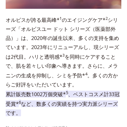
1
2
オルビスが誇る最高峰*
のエイジングケア*
シリ
ーズ「オルビスユー ドット シリーズ（医薬部外
品）」は、2020年の誕生以来、多くの支持を集め
ています。2023年にリニューアルし、現シリーズ
3
は2代目。ハリと透明感*
を同時にケアすること
で、肌を若々しい印象へ導きます。さらに、メラ
4
ニンの生成を抑制し、シミを予防*
。多くの方か
らご好評をいただいています。
5
累計販売数1002万個突破*
、ベストコスメ計33冠
6
受賞*
など、数多くの実績を持つ実力派シリーズ
です。