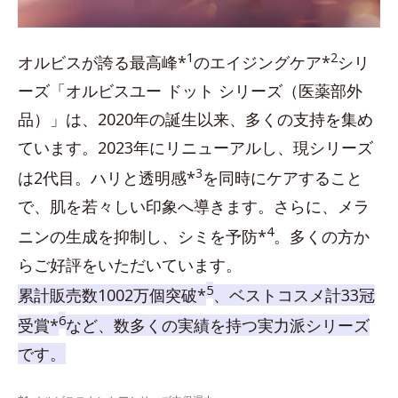
1
2
オルビスが誇る最高峰*
のエイジングケア*
シリ
ーズ「オルビスユー ドット シリーズ（医薬部外
品）」は、2020年の誕生以来、多くの支持を集め
ています。2023年にリニューアルし、現シリーズ
3
は2代目。ハリと透明感*
を同時にケアすること
で、肌を若々しい印象へ導きます。さらに、メラ
4
ニンの生成を抑制し、シミを予防*
。多くの方か
らご好評をいただいています。
5
累計販売数1002万個突破*
、ベストコスメ計33冠
6
受賞*
など、数多くの実績を持つ実力派シリーズ
です。