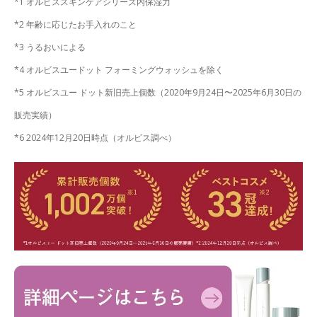
*1 オルビススキンケアシリーズ内保湿力
*2 年齢に応じたお手入れのこと
*3 うるおいによる
*4 オルビスユードット フォーミングウォッシュを除く
*5 オルビスユー ドット新旧売上個数（2020年9月24日〜2025年6月30日の
販売実績）
*6 2024年12月20日時点（オルビス調べ）