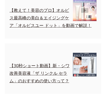
【教えて！美容のプロ】オルビ
ス最高峰の美白＆エイジングケ
ア「オルビスユー ドット」を動画で解説！
【30秒ショート動画】新・シワ
改善美容液「ザ リンクル セラ
ム」のおすすめの使い方って？