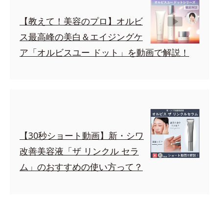
【教えて！美容のプロ】オルビ
ス最高峰の美白＆エイジングケ
ア「オルビスユー ドット」を動画で解説！
【30秒ショート動画】新・シワ
改善美容液「ザ リンクル セラ
ム」のおすすめの使い方って？