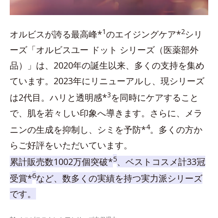
1
2
オルビスが誇る最高峰*
のエイジングケア*
シリ
ーズ「オルビスユー ドット シリーズ（医薬部外
品）」は、2020年の誕生以来、多くの支持を集め
ています。2023年にリニューアルし、現シリーズ
3
は2代目。ハリと透明感*
を同時にケアすること
で、肌を若々しい印象へ導きます。さらに、メラ
4
ニンの生成を抑制し、シミを予防*
。多くの方か
らご好評をいただいています。
5
累計販売数1002万個突破*
、ベストコスメ計33冠
6
受賞*
など、数多くの実績を持つ実力派シリーズ
です。