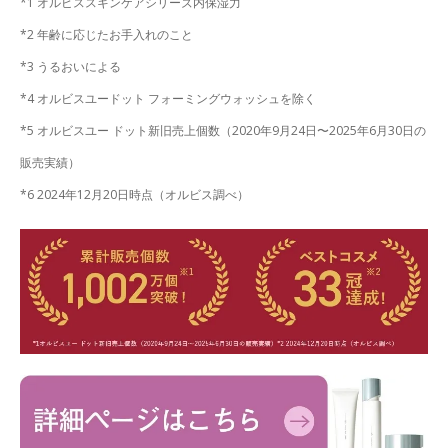
*1 オルビススキンケアシリーズ内保湿力
*2 年齢に応じたお手入れのこと
*3 うるおいによる
*4 オルビスユードット フォーミングウォッシュを除く
*5 オルビスユー ドット新旧売上個数（2020年9月24日〜2025年6月30日の
販売実績）
*6 2024年12月20日時点（オルビス調べ）