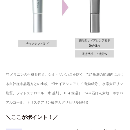
*1メラニンの生成を抑え、シミ・ソバカスを防ぐ *2*角層の範囲内におけ
る自社従来品処方との比較 *3ナイアシンアミド 有効成分 、水添大豆リン
脂質、フィトステロール、水 基剤 、 BG( 保湿 ) *4Ｋ石けん素地、ホホバ
アルコール、トリステアリン酸デカグリセリル(基剤)
＼ここがポイント！／