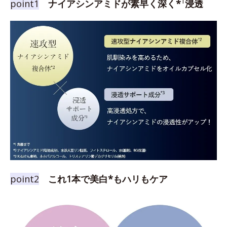
1
point1
ナイアシンアミドが素早く深く*
浸透
point2
これ1本で美白*もハリもケア