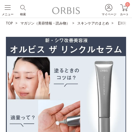
0
メニュー
検索
マイページ
カート
TOP
マガジン（美容情報・読み物）
スキンケアのまとめ
【30秒