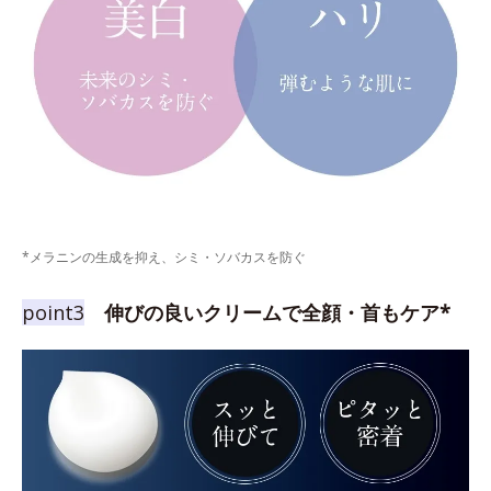
*メラニンの生成を抑え、シミ・ソバカスを防ぐ
point3
伸びの良いクリームで全顔・首もケア*