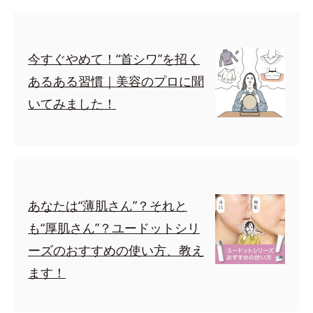
今すぐやめて！“首シワ”を招く
あるある習慣｜美容のプロに聞
いてみました！
あなたは“薄肌さん”？それと
も“厚肌さん”？ユードットシリ
ーズのおすすめの使い方、教え
ます！