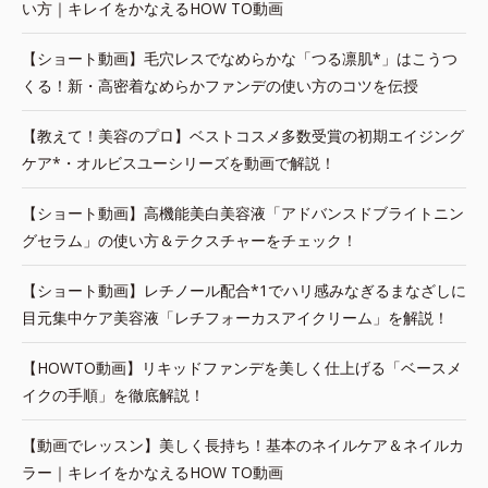
い方｜キレイをかなえるHOW TO動画
【ショート動画】毛穴レスでなめらかな「つる凛肌*」はこうつ
くる！新・高密着なめらかファンデの使い方のコツを伝授
【教えて！美容のプロ】ベストコスメ多数受賞の初期エイジング
ケア*・オルビスユーシリーズを動画で解説！
【ショート動画】高機能美白美容液「アドバンスドブライトニン
グセラム」の使い方＆テクスチャーをチェック！
【ショート動画】レチノール配合*1でハリ感みなぎるまなざしに
目元集中ケア美容液「レチフォーカスアイクリーム」を解説！
【HOWTO動画】リキッドファンデを美しく仕上げる「ベースメ
イクの手順」を徹底解説！
【動画でレッスン】美しく長持ち！基本のネイルケア＆ネイルカ
ラー｜キレイをかなえるHOW TO動画