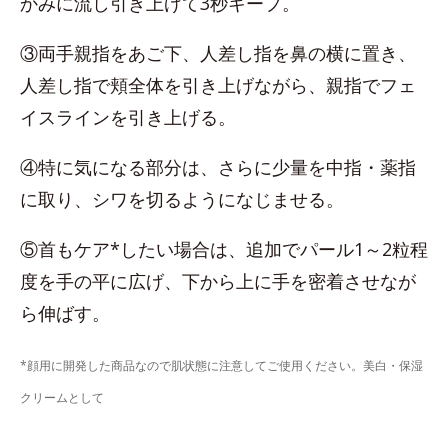
かみに流し引き上げて3秒キープ。
③両手親指をあご下、人差し指を鼻の横に置き、
人差し指で頬全体を引き上げながら、親指でフェ
イスラインを引き上げる。
④特に気になる部分は、さらに少量を中指・薬指
に取り、シワを切るようになじませる。
⑤首もケア*したい場合は、追加でパール1～2粒程
度を手の平に広げ、下から上に手を密着させなが
ら伸ばす。
*顔用に開発した商品なので肌状態に注意してご使用ください。美白・保湿
クリームとして