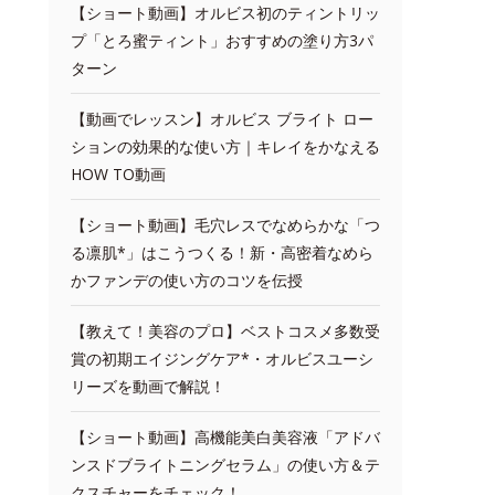
【ショート動画】オルビス初のティントリッ
プ「とろ蜜ティント」おすすめの塗り方3パ
ターン
【動画でレッスン】オルビス ブライト ロー
ションの効果的な使い方｜キレイをかなえる
HOW TO動画
【ショート動画】毛穴レスでなめらかな「つ
る凛肌*」はこうつくる！新・高密着なめら
かファンデの使い方のコツを伝授
【教えて！美容のプロ】ベストコスメ多数受
賞の初期エイジングケア*・オルビスユーシ
リーズを動画で解説！
【ショート動画】高機能美白美容液「アドバ
ンスドブライトニングセラム」の使い方＆テ
クスチャーをチェック！