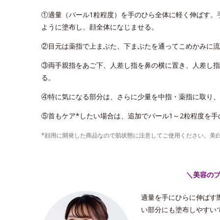
①適量（パール1粒程度）を手のひら全体に軽く伸ばす。
ように塗布し、顔全体になじませる。
②目元は薬指で上まぶた、下まぶたを通ってこめかみに流
③両手親指をあご下、人差し指を鼻の横に置き、人差し指
る。
④特に気になる部分は、さらに少量を中指・薬指に取り、
⑤首もケア*したい場合は、追加でパール1～2粒程度を
*顔用に開発した商品なので肌状態に注意してご使用ください。美
＼美容の
適量を手にひらに伸ばす
い部分にも塗布しやすい