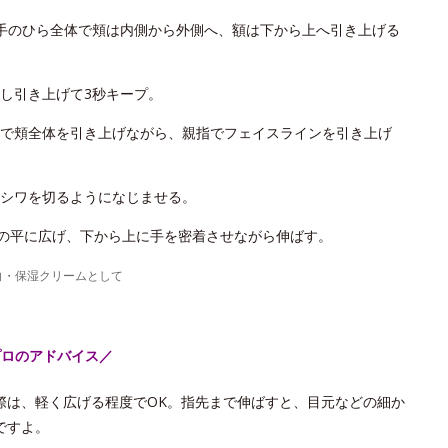
手のひら全体で頬は内側から外側へ、額は下から上へ引き上げる
し引き上げて3秒キープ。
で頬全体を引き上げながら、親指でフェイスラインを引き上げ
シワを切るようになじませる。
手の平に広げ、下から上に手を密着させながら伸ばす。
白・保湿クリームとして
プロのアドバイス／
際は、軽く広げる程度でOK。指先まで伸ばすと、目元などの細か
ですよ。