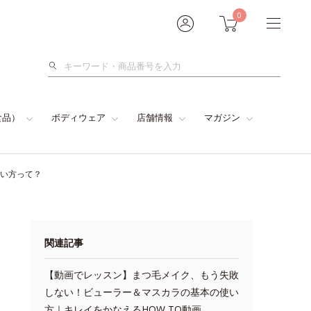
0
検
索
食品）
ボディウェア
店舗情報
マガジン
使い方って？
関連記事
【動画でレッスン】まつ毛メイク、もう失敗
しない！ビューラー＆マスカラの基本の使い
方｜キレイをかなえるHOW TO動画