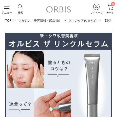
0
メニュー
検索
マイページ
カート
TOP
マガジン（美容情報・読み物）
スキンケアのまとめ
【30秒