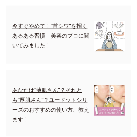
今すぐやめて！“首シワ”を招く
あるある習慣｜美容のプロに聞
いてみました！
あなたは“薄肌さん”？それと
も“厚肌さん”？ユードットシリ
ーズのおすすめの使い方、教え
ます！