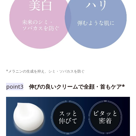
*メラニンの生成を抑え、シミ・ソバカスを防ぐ
point3
伸びの良いクリームで全顔・首もケア*