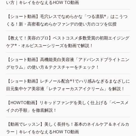
い方｜キレイをかなえるHOW TO動画
【ショート動画】毛穴レスでなめらかな「つる凛肌*」はこうつ
くる！新・高密着なめらかファンデの使い方のコツを伝授
【教えて！美容のプロ】ベストコスメ多数受賞の初期エイジング
ケア*・オルビスユーシリーズを動画で解説！
【ショート動画】高機能美白美容液「アドバンスドブライトニン
グセラム」の使い方＆テクスチャーをチェック！
【ショート動画】レチノール配合*1でハリ感みなぎるまなざしに
目元集中ケア美容液「レチフォーカスアイクリーム」を解説！
【HOWTO動画】リキッドファンデを美しく仕上げる「ベースメ
イクの手順」を徹底解説！
【動画でレッスン】美しく長持ち！基本のネイルケア＆ネイルカ
ラー｜キレイをかなえるHOW TO動画