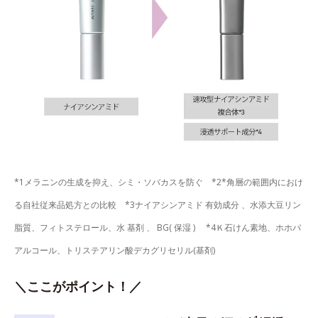
*1メラニンの生成を抑え、シミ・ソバカスを防ぐ *2*角層の範囲内におけ
る自社従来品処方との比較 *3ナイアシンアミド 有効成分 、水添大豆リン
脂質、フィトステロール、水 基剤 、 BG( 保湿 ) *4Ｋ石けん素地、ホホバ
アルコール、トリステアリン酸デカグリセリル(基剤)
＼ここがポイント！／