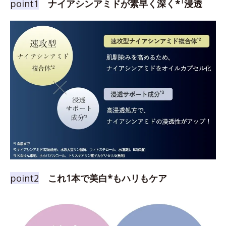
1
point1
ナイアシンアミドが素早く深く*
浸透
point2
これ1本で美白*もハリもケア