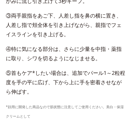
かみに流し引き上げて3秒キープ。
③両手親指をあご下、人差し指を鼻の横に置き、
人差し指で頬全体を引き上げながら、親指でフェ
イスラインを引き上げる。
④特に気になる部分は、さらに少量を中指・薬指
に取り、シワを切るようになじませる。
⑤首もケア*したい場合は、追加でパール1～2粒程
度を手の平に広げ、下から上に手を密着させなが
ら伸ばす。
*顔用に開発した商品なので肌状態に注意してご使用ください。美白・保湿
クリームとして