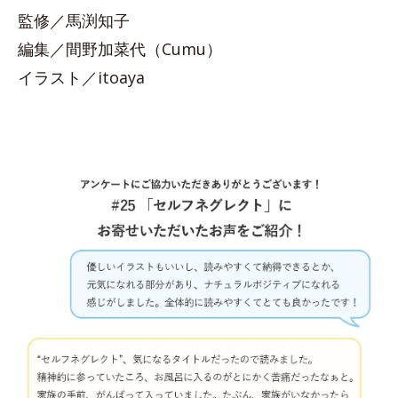
監修／馬渕知子
編集／間野加菜代（Cumu）
イラスト／itoaya