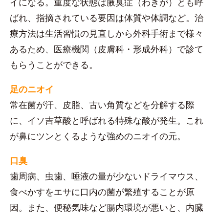
イになる。重度な状態は腋臭症（わきが）とも呼
ばれ、指摘されている要因は体質や体調など。治
療方法は生活習慣の見直しから外科手術まで様々
あるため、医療機関（皮膚科・形成外科）で診て
もらうことができる。
足のニオイ
常在菌が汗、皮脂、古い角質などを分解する際
に、イソ吉草酸と呼ばれる特殊な酸が発生。これ
が鼻にツンとくるような強めのニオイの元。
口臭
歯周病、虫歯、唾液の量が少ないドライマウス、
食べかすをエサに口内の菌が繁殖することが原
因。また、便秘気味など腸内環境が悪いと、内臓